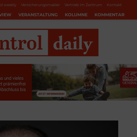
ol weekly
Versicherungsmakler
Vertrieb im Zentrum
Kontakt
VIEW
VERANSTALTUNG
KOLUMNE
KOMMENTAR