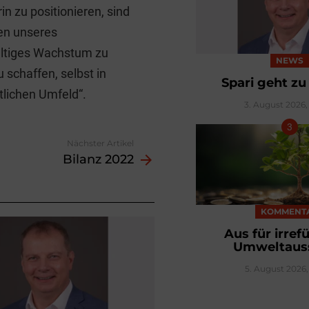
 zu positionieren, sind
en unseres
altiges Wachstum zu
NEWS
 schaffen, selbst in
Spari geht z
tlichen Umfeld“.
3. August 2026, 
Nächster Artikel
Bilanz 2022
KOMMENT
Aus für irre
Umweltaus
5. August 2026, 