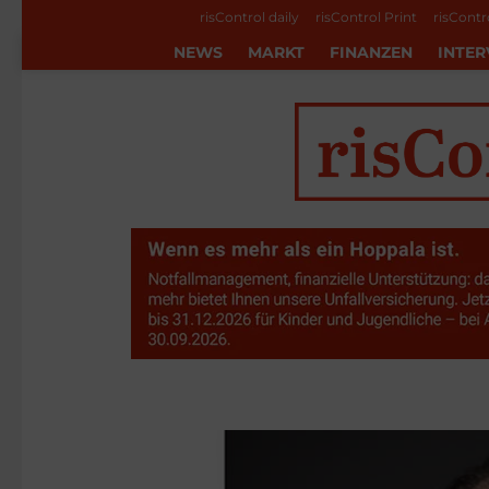
risControl daily
risControl Print
risContr
NEWS
MARKT
FINANZEN
INTER