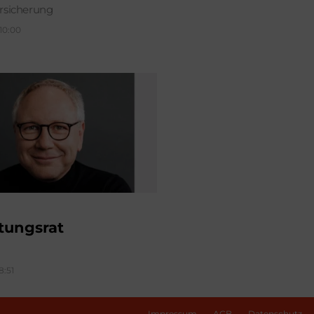
sicherung
 10:00
tungsrat
8:51
Impressum
AGB
Datenschutz