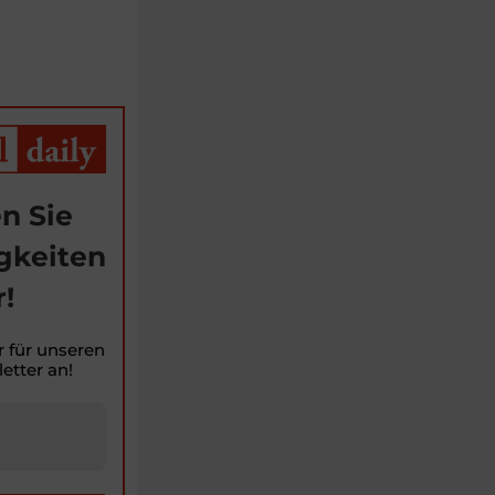
n Sie
gkeiten
!
r für unseren
etter an!