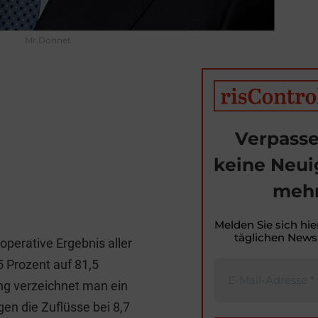
Mr.Donnet
Verpasse
keine Neui
mehr
T
i
Melden Sie sich hie
täglichen Newsl
 operative Ergebnis aller
t
 Prozent auf 81,5
r
ung verzeichnet man ein
en die Zuflüsse bei 8,7