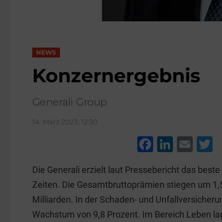
NEWS
Konzernergebnis
Generali Group
14. März 2023, 12:30
F
Li
E
a
n
m
w
Die Generali erzielt laut Pressebericht das beste
c
k
ai
t
Zeiten. Die Gesamtbruttoprämien stiegen um 1,5
e
e
l
e
Milliarden. In der Schaden- und Unfallversicher
b
dI
Wachstum von 9,8 Prozent. Im Bereich Leben lag