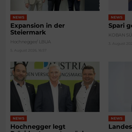
NEWS
NEWS
Expansion in der
Spari 
Steiermark
KOBAN S
Hochnegger/ LBUA
3. August 202
5. August 2026, 16:57
NEWS
NEWS
Hochnegger legt
Landes