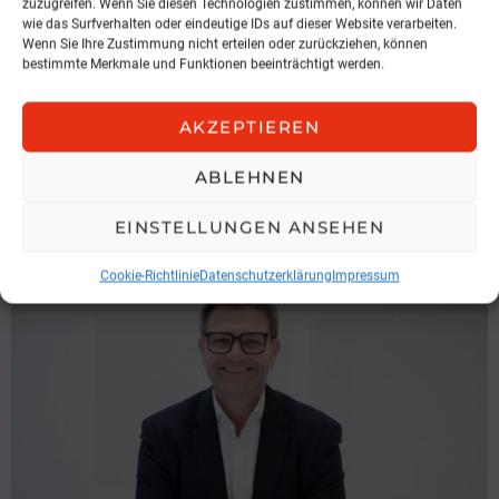
zuzugreifen. Wenn Sie diesen Technologien zustimmen, können wir Daten
wie das Surfverhalten oder eindeutige IDs auf dieser Website verarbeiten.
Wenn Sie Ihre Zustimmung nicht erteilen oder zurückziehen, können
bestimmte Merkmale und Funktionen beeinträchtigt werden.
NEWS
Hochnegger legt Präsidentenamt
AKZEPTIEREN
zurück
ABLEHNEN
IGV Austria
3. August 2026, 6:49
EINSTELLUNGEN ANSEHEN
Cookie-Richtlinie
Datenschutzerklärung
Impressum