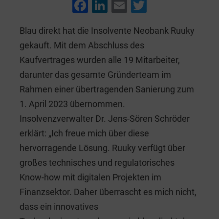
F
Li
E
T
a
n
m
wi
Blau direkt hat die Insolvente Neobank Ruuky
c
k
ai
tt
gekauft. Mit dem Abschluss des
e
e
l
er
Kaufvertrages wurden alle 19 Mitarbeiter,
b
dI
darunter das gesamte Gründerteam im
o
n
Rahmen einer übertragenden Sanierung zum
o
1. April 2023 übernommen.
k
Insolvenzverwalter Dr. Jens-Sören Schröder
erklärt: „Ich freue mich über diese
hervorragende Lösung. Ruuky verfügt über
großes technisches und regulatorisches
Know-how mit digitalen Projekten im
Finanzsektor. Daher überrascht es mich nicht,
dass ein innovatives