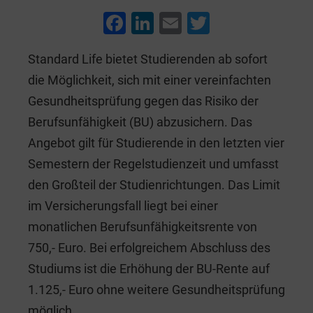
F
Li
E
T
a
n
m
wi
Standard Life bietet Studierenden ab sofort
c
k
ai
tt
die Möglichkeit, sich mit einer vereinfachten
e
e
l
er
Gesundheitsprüfung gegen das Risiko der
b
dI
Berufsunfähigkeit (BU) abzusichern. Das
o
n
Angebot gilt für Studierende in den letzten vier
o
Semestern der Regelstudienzeit und umfasst
k
den Großteil der Studienrichtungen. Das Limit
im Versicherungsfall liegt bei einer
monatlichen Berufsunfähigkeitsrente von
750,- Euro. Bei erfolgreichem Abschluss des
Studiums ist die Erhöhung der BU-Rente auf
1.125,- Euro ohne weitere Gesundheitsprüfung
möglich.