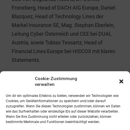
Froneberg, Head of DACH AIG Europe, Daniel
Blazquez, Head of Technology Lines der
Markel Insurance SE, Mag. Stephan Eberlein,
Leitung Cyber Österreich und CEE bei DUAL
Austria, sowie Tobias Tessartz, Head of
Financial Lines Europe bei HISCOX mit klaren
Statements.
Mit Netzwerken in freundschaftlichen
Cookie-Zustimmung
Gesprächen bei einem guten Glas
verwalten
ausgezeichneten Wachauer Weines fand ein
Um dir ein optimales Erlebnis zu bieten, verwenden wir Technologien wie
erfolgreicher Seminartag sein Ende
Cookies, um Geräteinformationen zu speichern und/oder darauf
zuzugreifen. Wenn Sie diesen Technologien zustimmen, können wir Daten
wie das Surfverhalten oder eindeutige IDs auf dieser Website verarbeiten.
Wenn Sie Ihre Zustimmung nicht erteilen oder zurückziehen, können
Vorheriger Artikel
See
bestimmte Merkmale und Funktionen beeinträchtigt werden.
Landesdirektion Burgenland
more