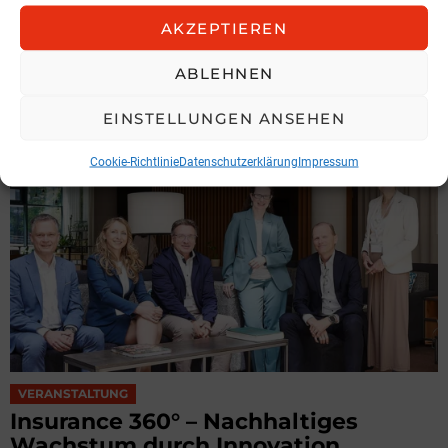
Nächster Artikel
AKZEPTIEREN
Neue Leiterin Finance
ABLEHNEN
MEHR AUS:
VERANSTALTUNG
EINSTELLUNGEN ANSEHEN
Cookie-Richtlinie
Datenschutzerklärung
Impressum
VERANSTALTUNG
Insurance 360° – Nachhaltiges
Wachstum durch Innovation