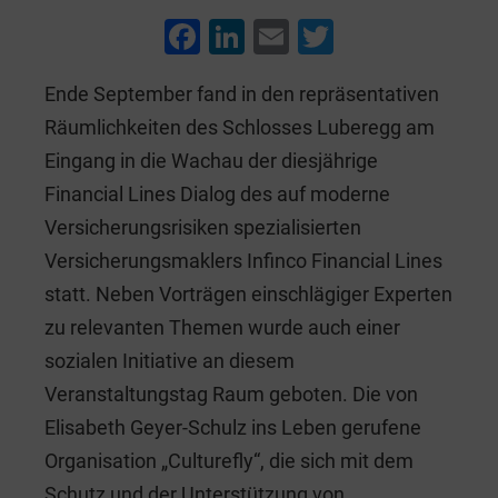
F
Li
E
T
a
n
m
wi
Ende September fand in den repräsentativen
c
k
ai
tt
Räumlichkeiten des Schlosses Luberegg am
e
e
l
er
Eingang in die Wachau der diesjährige
b
dI
Financial Lines Dialog des auf moderne
o
n
Versicherungsrisiken spezialisierten
o
Versicherungsmaklers Infinco Financial Lines
k
statt. Neben Vorträgen einschlägiger Experten
zu relevanten Themen wurde auch einer
sozialen Initiative an diesem
Veranstaltungstag Raum geboten. Die von
Elisabeth Geyer-Schulz ins Leben gerufene
Organisation „Culturefly“, die sich mit dem
Schutz und der Unterstützung von