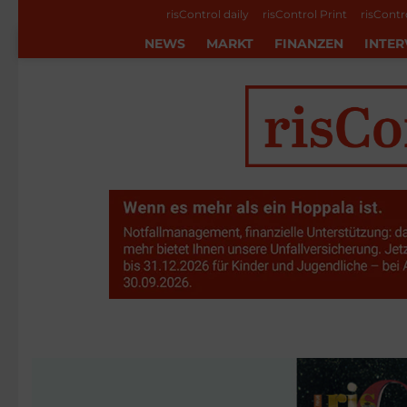
risControl daily
risControl Print
risContr
NEWS
MARKT
FINANZEN
INTER