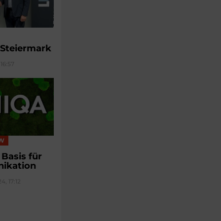
 Steiermark
16:57
EW
 Basis für
ikation
4, 17:12