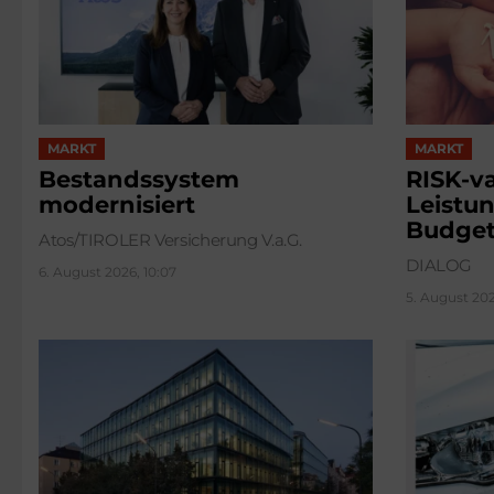
MARKT
MARKT
Bestandssystem
RISK-va
modernisiert
Leistun
Budge
Atos/TIROLER Versicherung V.a.G.
DIALOG
6. August 2026, 10:07
5. August 2026