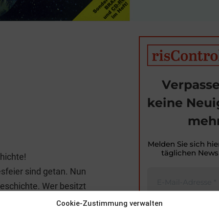
Verpasse
keine Neui
mehr
T
i
Melden Sie sich hie
täglichen Newsl
hichte!
t
esfeier sind getan. Nun
r
Geschichte. Wer besitzt
Cookie-Zustimmung verwalten