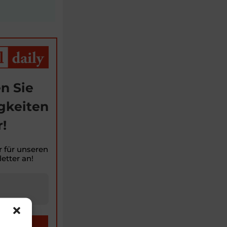
n Sie
gkeiten
!
r für unseren
etter an!