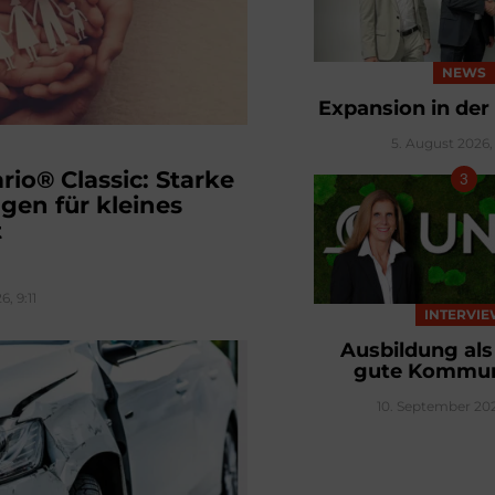
NEWS
Expansion in der
5. August 2026, 
rio® Classic: Starke
gen für kleines
t
, 9:11
INTERVI
Ausbildung als
gute Kommun
10. September 202