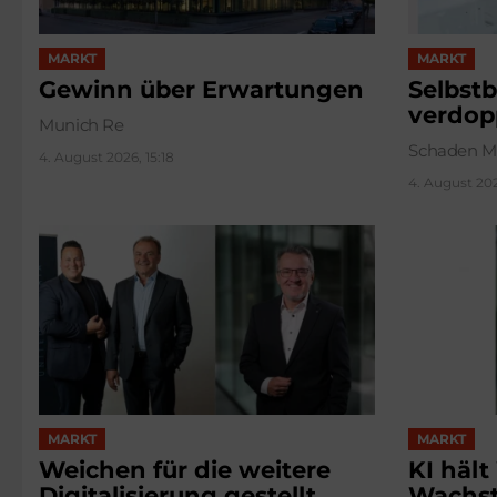
MARKT
MARKT
Gewinn über Erwartungen
Selbstb
verdop
Munich Re
Schaden M
4. August 2026, 15:18
4. August 202
MARKT
MARKT
KI hält
Weichen für die weitere
Wachs
Digitalisierung gestellt