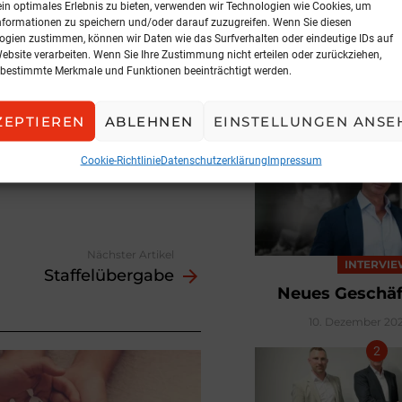
ein optimales Erlebnis zu bieten, verwenden wir Technologien wie Cookies, um
l in Ihrem Besitz
nformationen zu speichern und/oder darauf zuzugreifen. Wenn Sie diesen
ogien zustimmen, können wir Daten wie das Surfverhalten oder eindeutige IDs auf
Website verarbeiten. Wenn Sie Ihre Zustimmung nicht erteilen oder zurückziehen,
n Sie uns kurz die
bestimmte Merkmale und Funktionen beeinträchtigt werden.
BELIEBTE ARTIK
ZEPTIEREN
ABLEHNEN
EINSTELLUNGEN ANSE
rten risControl Häferln.
Cookie-Richtlinie
Datenschutzerklärung
Impressum
Nächster Artikel
INTERVI
Staffelübergabe
Neues Geschäf
10. Dezember 202