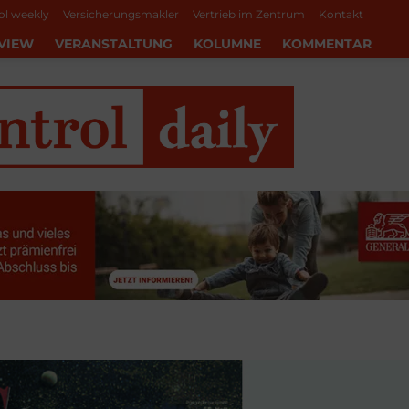
ol weekly
Versicherungsmakler
Vertrieb im Zentrum
Kontakt
VIEW
VERANSTALTUNG
KOLUMNE
KOMMENTAR