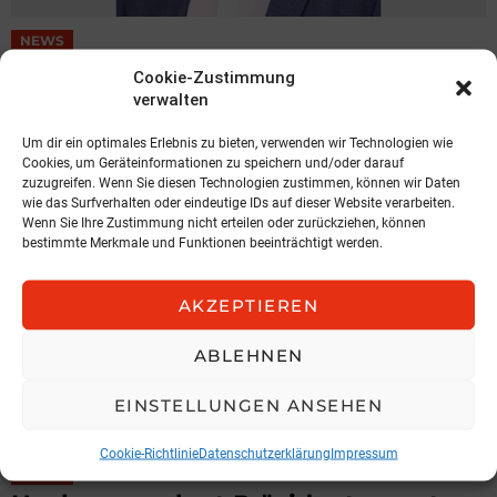
NEWS
Spari geht zu KOBAN
Cookie-Zustimmung
verwalten
KOBAN SÜDVERS
3. August 2026, 11:04
Um dir ein optimales Erlebnis zu bieten, verwenden wir Technologien wie
Cookies, um Geräteinformationen zu speichern und/oder darauf
zuzugreifen. Wenn Sie diesen Technologien zustimmen, können wir Daten
wie das Surfverhalten oder eindeutige IDs auf dieser Website verarbeiten.
Wenn Sie Ihre Zustimmung nicht erteilen oder zurückziehen, können
bestimmte Merkmale und Funktionen beeinträchtigt werden.
AKZEPTIEREN
ABLEHNEN
EINSTELLUNGEN ANSEHEN
Cookie-Richtlinie
Datenschutzerklärung
Impressum
NEWS