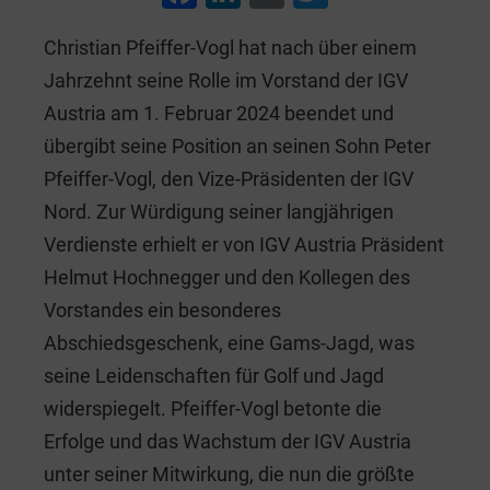
a
n
m
wi
Christian Pfeiffer-Vogl hat nach über einem
c
k
ai
tt
Jahrzehnt seine Rolle im Vorstand der IGV
e
e
l
er
Austria am 1. Februar 2024 beendet und
b
dI
übergibt seine Position an seinen Sohn Peter
o
n
Pfeiffer-Vogl, den Vize-Präsidenten der IGV
o
Nord. Zur Würdigung seiner langjährigen
k
Verdienste erhielt er von IGV Austria Präsident
Helmut Hochnegger und den Kollegen des
Vorstandes ein besonderes
Abschiedsgeschenk, eine Gams-Jagd, was
seine Leidenschaften für Golf und Jagd
widerspiegelt. Pfeiffer-Vogl betonte die
Erfolge und das Wachstum der IGV Austria
unter seiner Mitwirkung, die nun die größte