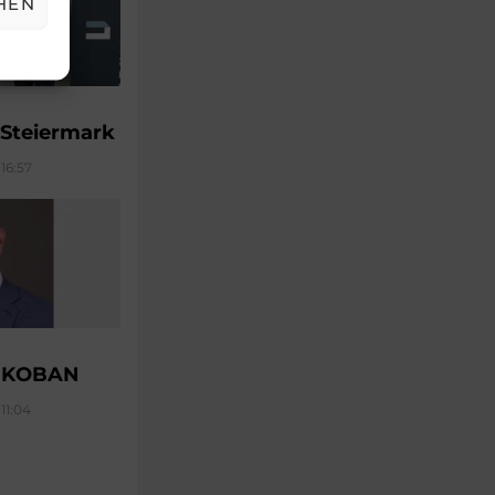
HEN
 Steiermark
16:57
u KOBAN
11:04