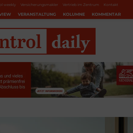
ol weekly
Versicherungsmakler
Vertrieb im Zentrum
Kontakt
VIEW
VERANSTALTUNG
KOLUMNE
KOMMENTAR