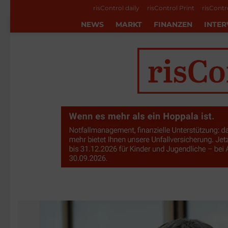
risControl daily
risControl Print
risContr
NEWS
MARKT
FINANZEN
INTER