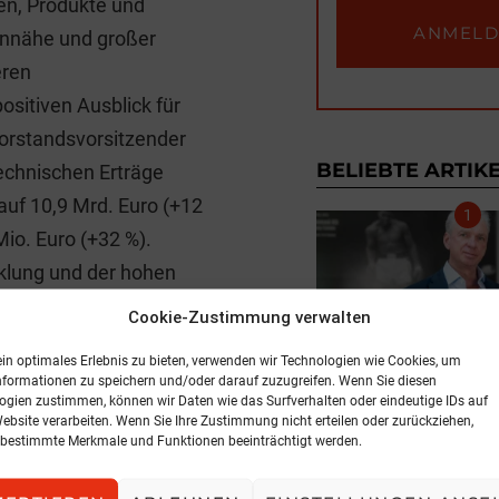
en, Produkte und
ennähe und großer
eren
sitiven Ausblick für
Vorstandsvorsitzender
BELIEBTE ARTIK
echnischen Erträge
auf 10,9 Mrd. Euro (+12
Mio. Euro (+32 %).
klung und der hohen
der VIG im Rahmen der
Cookie-Zustimmung verwalten
ung der Dividende
INTERVI
ein optimales Erlebnis zu bieten, verwenden wir Technologien wie Cookies, um
uro pro Aktie
nformationen zu speichern und/oder darauf zuzugreifen. Wenn Sie diesen
Neues Geschäf
ogien zustimmen, können wir Daten wie das Surfverhalten oder eindeutige IDs auf
Website verarbeiten. Wenn Sie Ihre Zustimmung nicht erteilen oder zurückziehen,
10. Dezember 202
bestimmte Merkmale und Funktionen beeinträchtigt werden.
 beim Thema
eil des Geschäftsmodells