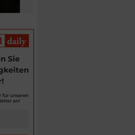
n Sie
gkeiten
!
r für unseren
etter an!