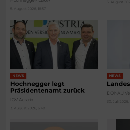
Hochnegger/ LBUA
3. August 202
5. August 2026, 16:57
NEWS
NEWS
Hochnegger legt
Landes
Präsidentenamt zurück
DONAU Ver
IGV Austria
30. Juli 2026,
3. August 2026, 6:49