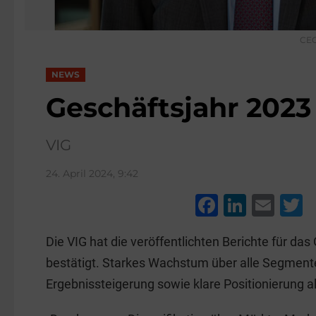
CEO
NEWS
Geschäftsjahr 2023
VIG
24. April 2024, 9:42
F
Li
E
a
n
m
w
Die VIG hat die veröffentlichten Berichte für da
c
k
ai
t
bestätigt. Starkes Wachstum über alle Segment
e
e
l
e
Ergebnissteigerung sowie klare Positionierung 
b
dI