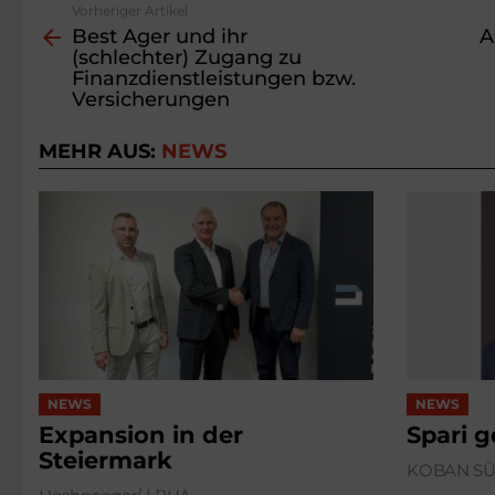
Vorheriger Artikel
See
Best Ager und ihr
A
more
(schlechter) Zugang zu
Finanzdienst­leistungen bzw.
Versicherungen
MEHR AUS:
NEWS
NEWS
NEWS
Expansion in der
Spari 
Steiermark
KOBAN S