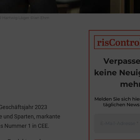
 Hartwig Löger ©Ian Ehm
Verpasse
keine Neui
mehr
T
i
Melden Sie sich hie
täglichen Newsl
s Geschäftsjahr 2023
t
e und Sparten, markante
r
als Nummer 1 in CEE.