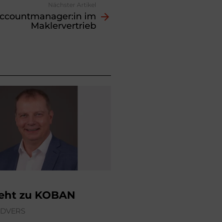
Nächster Artikel
ccount­manager:in im
Maklervertrieb
geht zu KOBAN
ÜDVERS