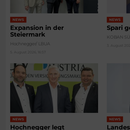
NEWS
NEWS
Expansion in der
Spari 
Steiermark
KOBAN S
Hochnegger/ LBUA
3. August 202
5. August 2026, 16:57
NEWS
NEWS
Hochnegger legt
Landes