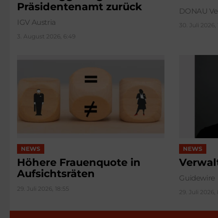
Präsidentenamt zurück
DONAU Ver
IGV Austria
30. Juli 2026,
3. August 2026, 6:49
NEWS
NEWS
Höhere Frauenquote in
Verwal
Aufsichtsräten
Guidewire
29. Juli 2026, 18:55
29. Juli 2026, 