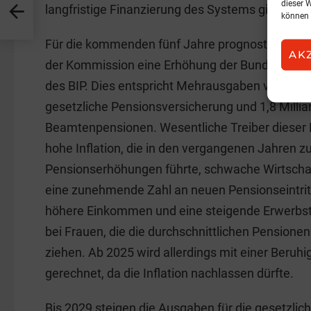
dieser 
langfristige Finanzierung des Systems gilt denno
können 
Für die kommenden fünf Jahre prognostiziert das
AK
der Kommission eine Erhöhung der Bundeszusc
des BIP. Dies entspricht Mehrausgaben von rund 5
gesetzliche Pensionsversicherung und 1,8 Millia
Beamtenpensionen. Wesentliche Treiber dieser E
hohe Inflation, die in den vergangenen Jahren z
Pensionserhöhungen führte, schwache Wirtsch
eine zunehmende Zahl an neuen Pensionseintri
höhere Einkommen und eine steigende Erwerbstä
bei Frauen, die die durchschnittlichen Pensione
ziehen. Ab 2025 wird allerdings mit einer Beruh
gerechnet, da die Inflation nachlassen dürfte.
Bis 2029 steigen die Ausgaben für die gesetzli