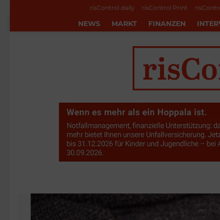
risControl daily
risControl Print
risContr
NEWS
MARKT
FINANZEN
INTER