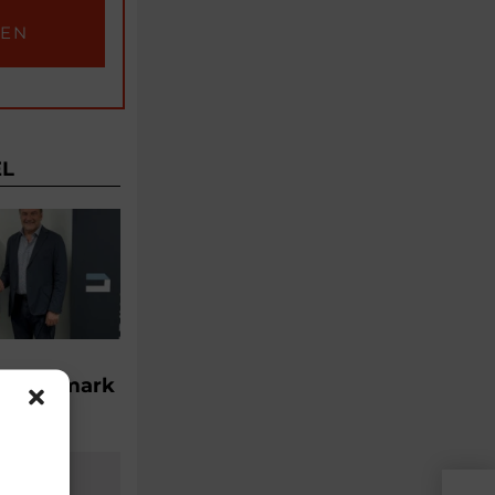
EL
 Steiermark
16:57