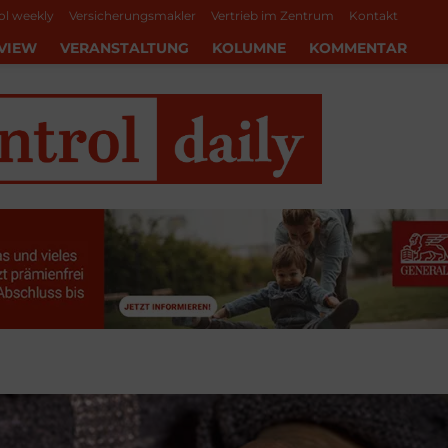
ol weekly
Versicherungsmakler
Vertrieb im Zentrum
Kontakt
VIEW
VERANSTALTUNG
KOLUMNE
KOMMENTAR