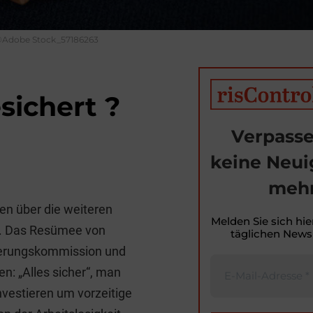
©Adobe Stock_57186263
sichert ?
Verpasse
keine Neui
T
mehr
i
en über die weiteren
t
Melden Sie sich hie
t. Das Resümee von
täglichen Newsl
r
cherungskommission und
n: „Alles sicher“, man
investieren um vorzeitige