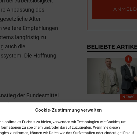
n der Arbeitslosigkeit
kere Anpassung des
 gesetzliche Alter
on weitere Empfehlungen
tems langfristig zu
ng auch die
BELIEBTE ARTIK
onssystem. Die Hoffnung
Anstieg der Bundesmittel
NEWS
nt des
Expansion in der
Cookie-Zustimmung verwalten
eigen die Ausgaben für
5. August 2026, 
ein optimales Erlebnis zu bieten, verwenden wir Technologien wie Cookies, um
t 2,7 auf 6,2 Prozent des
nformationen zu speichern und/oder darauf zuzugreifen. Wenn Sie diesen
6 Prozent sinken. Die
ogien zustimmen, können wir Daten wie das Surfverhalten oder eindeutige IDs auf