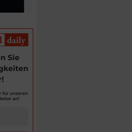
n Sie
gkeiten
!
r für unseren
etter an!