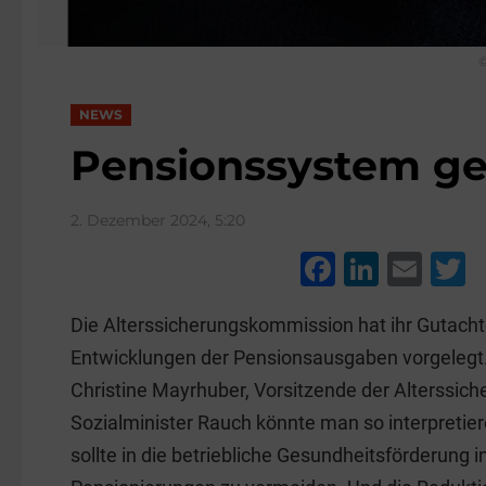
NEWS
Pensionssystem ge
2. Dezember 2024, 5:20
F
Li
E
a
n
m
w
Die Alterssicherungskommission hat ihr Gutacht
c
k
ai
t
Entwicklungen der Pensionsausgaben vorgeleg
e
e
l
e
Christine Mayrhuber, Vorsitzende der Alterssi
b
dI
Sozialminister Rauch könnte man so interpretiere
o
n
sollte in die betriebliche Gesundheitsförderung 
o