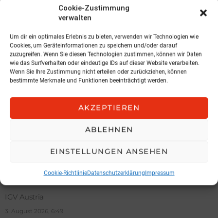
Cookie-Zustimmung
3. August 2026, 11:04
verwalten
Um dir ein optimales Erlebnis zu bieten, verwenden wir Technologien wie
Cookies, um Geräteinformationen zu speichern und/oder darauf
zuzugreifen. Wenn Sie diesen Technologien zustimmen, können wir Daten
wie das Surfverhalten oder eindeutige IDs auf dieser Website verarbeiten.
Wenn Sie Ihre Zustimmung nicht erteilen oder zurückziehen, können
bestimmte Merkmale und Funktionen beeinträchtigt werden.
AKZEPTIEREN
ABLEHNEN
EINSTELLUNGEN ANSEHEN
NEWS
Hochnegger legt Präsidentenamt
Cookie-Richtlinie
Datenschutzerklärung
Impressum
zurück
IGV Austria
3. August 2026, 6:49