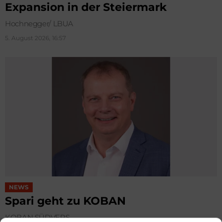
Expansion in der Steiermark
Hochnegger/ LBUA
5. August 2026, 16:57
NEWS
Spari geht zu KOBAN
KOBAN SÜDVERS