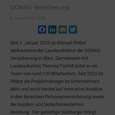
DONAU Versicherung
8. Januar 2025, 11:22
F
Li
E
T
a
n
m
wi
Seit 1. Januar 2025 ist Manuel Plöbst
c
k
ai
tt
stellvertretender Landesdirektor der DONAU
e
e
l
er
Versicherung in Wien. Gemeinsam mit
b
dI
Landesdirektor Thomas Fischill leitet er ein
o
n
Team von rund 110 Mitarbeitern. Seit 2023 ist
o
Plöbst als Projektmanager im Unternehmen
k
aktiv und setzt hierbei auf innovative Ansätze
in den Bereichen Personenversicherung sowie
der kunden- und bedarfsorientierten
Beratung. Der gebürtige Salzburger bringt