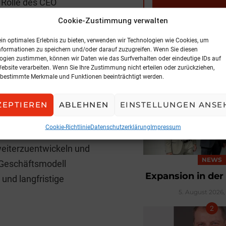
 Rolle des CEO
rd er Wachstumschancen
Cookie-Zustimmung verwalten
zieren und nutzen.
ein optimales Erlebnis zu bieten, verwenden wir Technologien wie Cookies, um
nformationen zu speichern und/oder darauf zuzugreifen. Wenn Sie diesen
 ausgewiesenen
ogien zustimmen, können wir Daten wie das Surfverhalten oder eindeutige IDs auf
Website verarbeiten. Wenn Sie Ihre Zustimmung nicht erteilen oder zurückziehen,
 österreichischen
BELIEBTE ARTIK
bestimmte Merkmale und Funktionen beeinträchtigt werden.
 Country Head und
vor prägte er über fast
ZEPTIEREN
ABLEHNEN
EINSTELLUNGEN ANSE
ktionen bei Aon in Wien,
Cookie-Richtlinie
Datenschutzerklärung
Impressum
„Ich freue mich sehr
weiterzuentwickeln und
NEWS
Geschäftsmodell
Expansion in der
und langfristige
5. August 2026, 