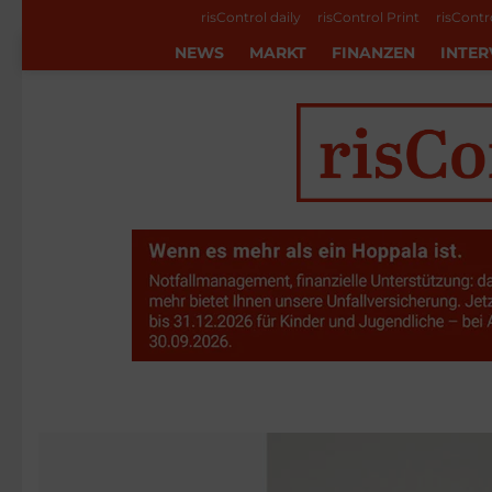
risControl daily
risControl Print
risContr
NEWS
MARKT
FINANZEN
INTER