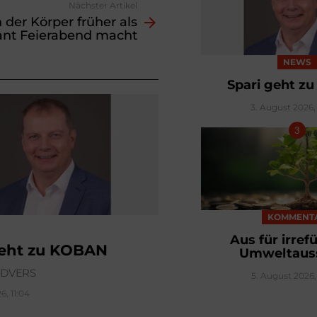
Nächster Artikel
der Körper früher als
ant Feierabend macht
NEWS
Spari geht z
3. August 2026, 
KOMMENT
Aus für irre
geht zu KOBAN
Umweltaus
ÜDVERS
5. August 2026, 
6, 11:04