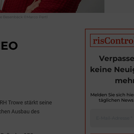
e Besenbäck ©Marco Pertl
CEO
Verpasse
keine Neui
mehr
T
i
Melden Sie sich hie
täglichen Newsl
H Trowe stärkt seine
t
ischen Ausbau des
r