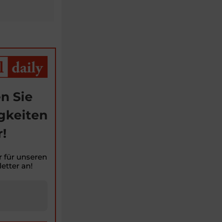
n Sie
gkeiten
!
r für unseren
etter an!