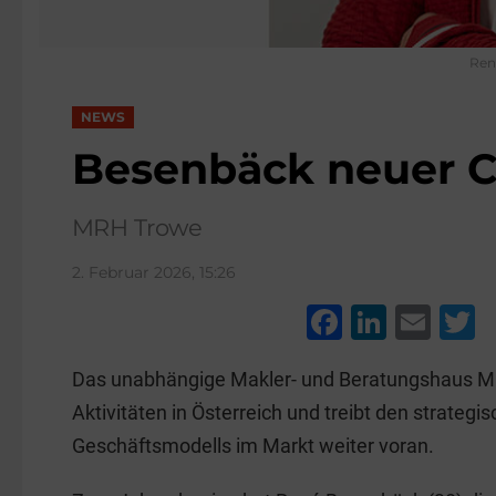
Ren
NEWS
Besenbäck neuer 
MRH Trowe
2. Februar 2026, 15:26
F
Li
E
a
n
m
w
Das unabhängige Makler- und Beratungshaus MR
c
k
ai
t
Aktivitäten in Österreich und treibt den strateg
e
e
l
e
Geschäftsmodells im Markt weiter voran.
b
dI