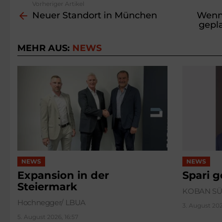
Vorheriger Artikel
See
Neuer Standort in München
Wenn 
more
gepl
MEHR AUS:
NEWS
NEWS
NEWS
Expansion in der
Spari 
Steiermark
KOBAN S
Hochnegger/ LBUA
3. August 202
5. August 2026, 16:57