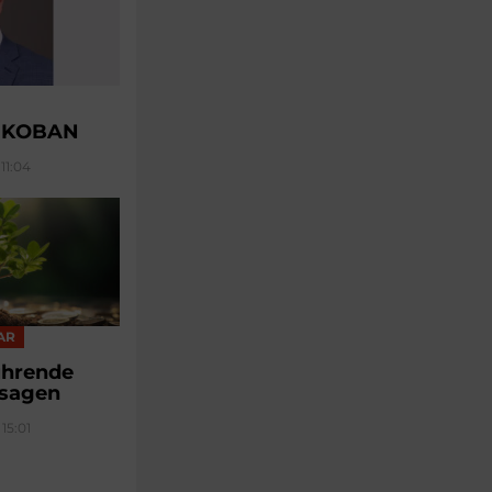
u KOBAN
11:04
AR
führende
sagen
15:01