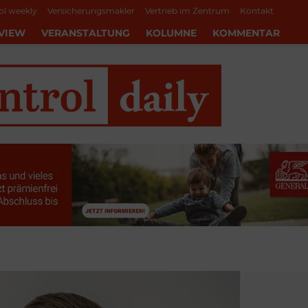
ol weekly
Versicherungsmakler
Vertrieb im Zentrum
Kontakt
VIEW
VERANSTALTUNG
KOLUMNE
KOMMENTAR