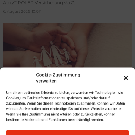
Atos/TIROLER Versicherung V.a.G.
6. August 2026, 10:07
Cookie-Zustimmung
verwalten
Um dir ein optimales Erlebnis zu bieten, verwenden wir Technologien wie
Cookies, um Geräteinformationen zu speichern und/oder darauf
MARKT
zuzugreifen. Wenn Sie diesen Technologien zustimmen, können wir Daten
RISK-vario® Classic: Starke
wie das Surfverhalten oder eindeutige IDs auf dieser Website verarbeiten.
Wenn Sie Ihre Zustimmung nicht erteilen oder zurückziehen, können
Leistungen für kleines Budget
bestimmte Merkmale und Funktionen beeinträchtigt werden.
DIALOG