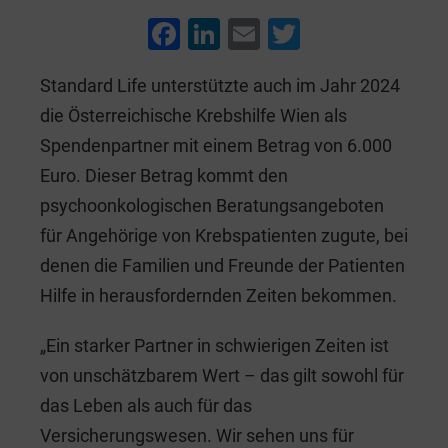
F
Li
E
T
a
n
m
wi
Standard Life unterstützte auch im Jahr 2024
c
k
ai
tt
die Österreichische Krebshilfe Wien als
e
e
l
er
Spendenpartner mit einem Betrag von 6.000
b
dI
Euro. Dieser Betrag kommt den
o
n
psychoonkologischen Beratungsangeboten
o
für Angehörige von Krebspatienten zugute, bei
k
denen die Familien und Freunde der Patienten
Hilfe in herausfordernden Zeiten bekommen.
„Ein starker Partner in schwierigen Zeiten ist
von unschätzbarem Wert – das gilt sowohl für
das Leben als auch für das
Versicherungswesen. Wir sehen uns für