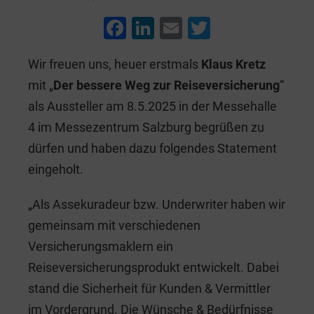
F
Li
E
T
a
n
m
wi
Wir freuen uns, heuer erstmals
Klaus Kretz
c
k
ai
tt
mit „
Der bessere Weg zur Reiseversicherung
“
e
e
l
er
als Aussteller am 8.5.2025 in der Messehalle
b
dI
4 im Messezentrum Salzburg begrüßen zu
o
n
dürfen und haben dazu folgendes Statement
o
eingeholt.
k
„Als Assekuradeur bzw. Underwriter haben wir
gemeinsam mit verschiedenen
Versicherungsmaklern ein
Reiseversicherungsprodukt entwickelt. Dabei
stand die Sicherheit für Kunden & Vermittler
im Vordergrund. Die Wünsche & Bedürfnisse