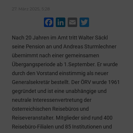
27. März 2025, 5:28
F
Li
E
T
a
n
m
wi
Nach 20 Jahren im Amt tritt Walter Säckl
c
k
ai
tt
seine Pension an und Andreas Sturmlechner
e
e
l
er
übernimmt nach einer gemeinsamen
b
dI
Übergangsperiode ab 1.September. Er wurde
o
n
durch den Vorstand einstimmig als neuer
o
Generalsekretär bestellt. Der ÖRV wurde 1961
k
gegründet und ist eine unabhängige und
neutrale Interessenvertretung der
österreichischen Reisebüros und
Reiseveranstalter. Mitglieder sind rund 400
Reisebüro-Filialen und 85 Institutionen und