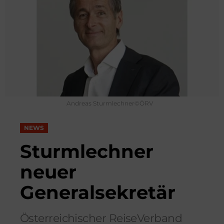
Andreas Sturmlechner©ÖRV
NEWS
Sturmlechner
neuer
Generalsekretär
Österreichischer ReiseVerband