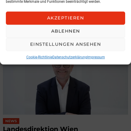
bestimmte Merkmale und Funktionen beeinträchtigt werden.
Hochnegger legt Präsidentenamt
zurück
AKZEPTIEREN
IGV Austria
ABLEHNEN
3. August 2026, 6:49
EINSTELLUNGEN ANSEHEN
Cookie-Richtlinie
Datenschutzerklärung
Impressum
NEWS
Landesdirektion Wien