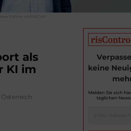
reas Büttner ©ARISECUR
rt als
Verpasse
r KI im
keine Neui
mehr
Melden Sie sich hie
 Österreich
täglichen Newsl
T