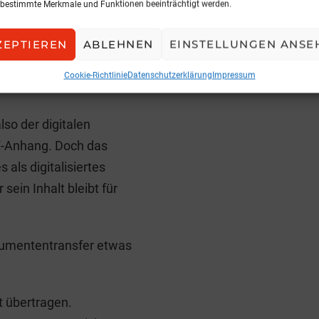
bestimmte Merkmale und Funktionen beeinträchtigt werden.
ng: Standardprozesse
Und diese bilden
ZEPTIEREN
ABLEHNEN
EINSTELLUNGEN ANSE
 – den Einsatz von KI.
Cookie-Richtlinie
Datenschutzerklärung
Impressum
so der digitalen
F-Anhang. Doch das
s als digitalisiertes
sein Inhalt bleibt für
okumententransfer etwas
t übertragen.