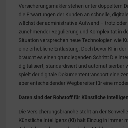
a
n
m
w
Versicherungsmakler stehen unter doppeltem Dru
c
k
ai
t
die Erwartungen der Kunden an schnelle, digital
e
e
l
e
wächst der administrative Aufwand – trotz ode
b
dI
zunehmender Regulierung und Komplexität in der
o
n
Situation versprechen neue Technologien wie Küns
o
eine erhebliche Entlastung. Doch bevor KI in der 
k
braucht es einen grundlegenden Schritt: Die in
digitalisiert, standardisiert und automatisierba
spielt der digitale Dokumententransport eine zentr
aber entscheidender Wegbereiter für eine mode
Daten sind der Rohstoff für Künstliche Intellige
Die Versicherungsbranche steht an der Schwelle
Künstliche Intelligenz (KI) hält Einzug in immer