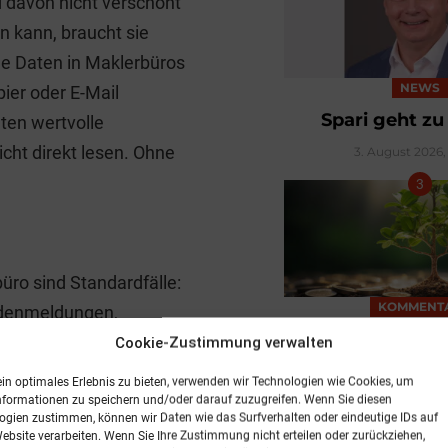
 davon nicht verschont
n kann, braucht sie
ele Daten in Maklerbüros
NEWS
ier oder E-Mail
Spari geht z
ten wertvolle
cht direkt lesen. Ohne
3. August 2026, 
ro sind Standardfälle:
KOMMENT
adenmeldungen,
Aus für irre
 jeder Vorgang seine
Cookie-Zustimmung verwalten
Umweltaus
n viele Abläufe
ein optimales Erlebnis zu bieten, verwenden wir Technologien wie Cookies, um
5. August 2026, 
arin, diese Unterschiede
nformationen zu speichern und/oder darauf zuzugreifen. Wenn Sie diesen
ogien zustimmen, können wir Daten wie das Surfverhalten oder eindeutige IDs auf
are damit umgehen kann.
Website verarbeiten. Wenn Sie Ihre Zustimmung nicht erteilen oder zurückziehen,