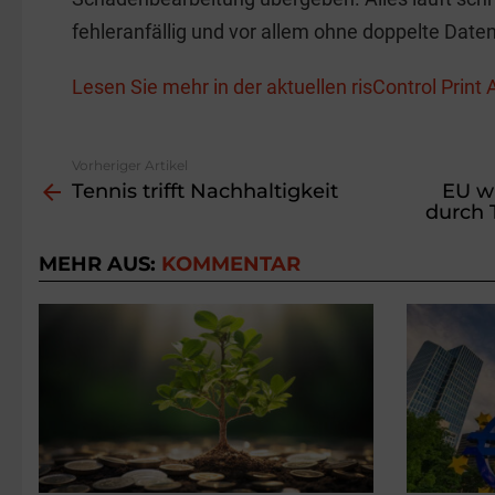
fehleranfällig und vor allem ohne doppelte Date
Lesen Sie mehr in der aktuellen risControl Prin
Vorheriger Artikel
See
Tennis trifft Nachhaltigkeit
EU w
more
durch 
MEHR AUS:
KOMMENTAR