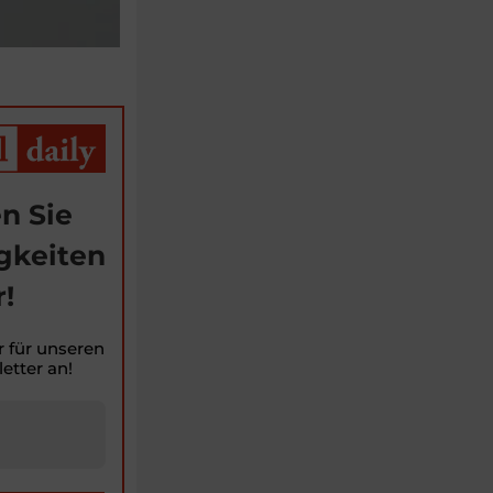
n Sie
gkeiten
!
r für unseren
etter an!