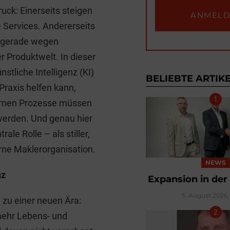
i
ck: Einerseits steigen
t
e Services. Andererseits
r
r gerade wegen
 Produktwelt. In dieser
tliche Intelligenz (KI)
BELIEBTE ARTIK
Praxis helfen kann,
ternen Prozesse müssen
r werden. Und genau hier
ale Rolle – als stiller,
rne Maklerorganisation.
NEWS
nz
Expansion in der
5. August 2026, 
 zu einer neuen Ära:
 mehr Lebens- und