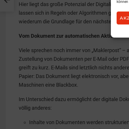
können 
Hier liegt das große Potenzial der Digitalisieru
lassen sich in Regeln oder Algorithmen gießen. 
AK
wiederum die Grundlage für den nächsten Schritt
Vom Dokument zur automatischen Aktion
Viele sprechen noch immer von „Maklerpost“ – al
Zustellung von Dokumenten per E-Mail oder PD
greift zu kurz. E-Mails sind letztlich nichts andere
Papier: Das Dokument liegt elektronisch vor, aber 
Maschinen eine Blackbox.
Im Unterschied dazu ermöglicht der digitale D
völlig anderes:
Inhalte von Dokumenten werden strukturier