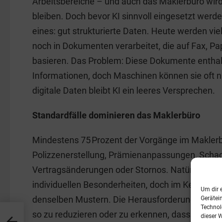
Arbeitsbereiche – und auch das Maklerbüro wird
bleiben. Doch bevor KI sinnvoll eingesetzt werde
eines: gut strukturierte Daten. Heute werden vi
noch in Dokumenten verarbeitet, die auf Fax, Pap
basieren. Das Problem: Diese Dokumente enthal
Informationen, doch Maschinen können sie oft ni
digitale Daten bleibt KI ein leeres Versprechen.
Standardfälle dominieren das Maklerbüro
Mindestens 75 Prozent der Vorgänge im Maklerbü
Polizzenerstellung, Prämienanpassungen, Sch
Vertragsänderungen oder Stornos. Natürlich hat
individuellen Besonderheiten, doch im Kern folge
Um dir 
denselben Mustern. Die Herausforderung liegt d
Gerätei
Technol
so zu reduzieren oder zu erkennen, dass Softw
dieser 