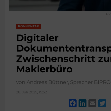
And
KOMMENTAR
Digitaler
Dokumententranspo
Zwischenschritt zu
Maklerbüro
von Andreas Büttner, Sprecher BiPRO
28. Juli 2025, 15:52
F
Li
E