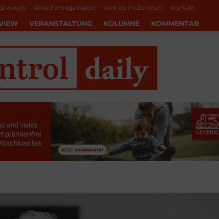
ol weekly
Versicherungsmakler
Vertrieb im Zentrum
Kontakt
VIEW
VERANSTALTUNG
KOLUMNE
KOMMENTAR