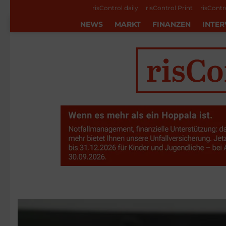
risControl daily
risControl Print
risContr
NEWS
MARKT
FINANZEN
INTER