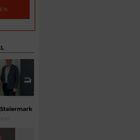
EL
 Steiermark
16:57