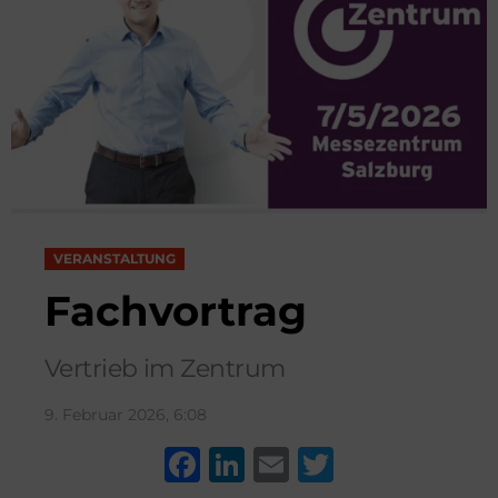
VERANSTALTUNG
Fachvortrag
Vertrieb im Zentrum
9. Februar 2026, 6:08
F
Li
E
T