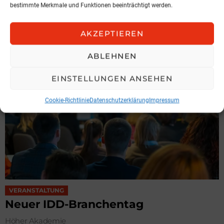
bestimmte Merkmale und Funktionen beeinträchtigt werden.
Vertrieb neu gedacht:
Vertrieb im Zentrum
AKZEPTIEREN
16. Juli 2026, 16:16
ABLEHNEN
EINSTELLUNGEN ANSEHEN
Cookie-Richtlinie
Datenschutzerklärung
Impressum
VERANSTALTUNG
Neuer IDD-Branchentag
Höher Akademie