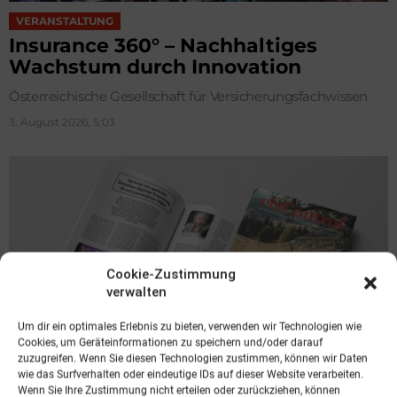
VERANSTALTUNG
Insurance 360° – Nachhaltiges
Wachstum durch Innovation
Österreichische Gesellschaft für Versicherungsfachwissen
3. August 2026, 5:03
Cookie-Zustimmung
verwalten
Um dir ein optimales Erlebnis zu bieten, verwenden wir Technologien wie
Cookies, um Geräteinformationen zu speichern und/oder darauf
zuzugreifen. Wenn Sie diesen Technologien zustimmen, können wir Daten
wie das Surfverhalten oder eindeutige IDs auf dieser Website verarbeiten.
VERANSTALTUNG
Wenn Sie Ihre Zustimmung nicht erteilen oder zurückziehen, können