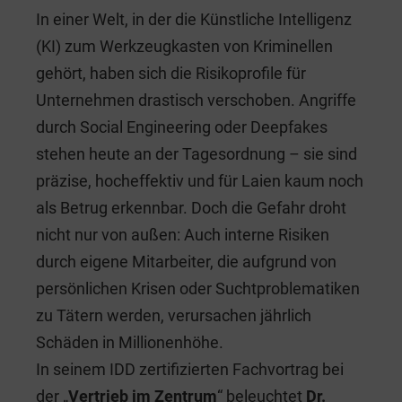
a
n
m
wi
In einer Welt, in der die Künstliche Intelligenz
c
k
ai
tt
(KI) zum Werkzeugkasten von Kriminellen
e
e
l
er
gehört, haben sich die Risikoprofile für
b
dI
Unternehmen drastisch verschoben. Angriffe
o
n
durch Social Engineering oder Deepfakes
o
stehen heute an der Tagesordnung – sie sind
k
präzise, hocheffektiv und für Laien kaum noch
als Betrug erkennbar. Doch die Gefahr droht
nicht nur von außen: Auch interne Risiken
durch eigene Mitarbeiter, die aufgrund von
persönlichen Krisen oder Suchtproblematiken
zu Tätern werden, verursachen jährlich
Schäden in Millionenhöhe.
In seinem IDD zertifizierten Fachvortrag bei
der „
Vertrieb im Zentrum
“ beleuchtet
Dr.