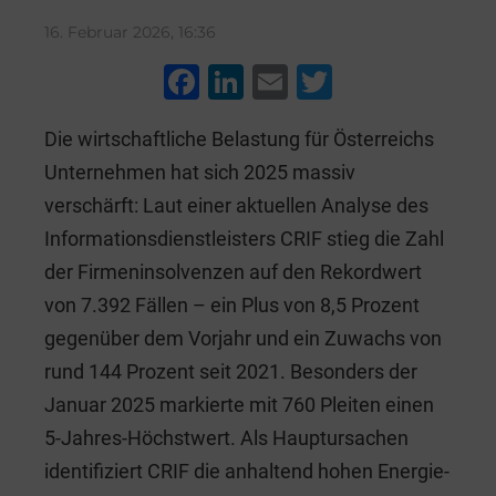
16. Februar 2026, 16:36
F
Li
E
T
a
n
m
wi
Die wirtschaftliche Belastung für Österreichs
c
k
ai
tt
Unternehmen hat sich 2025 massiv
e
e
l
er
verschärft: Laut einer aktuellen Analyse des
b
dI
Informationsdienstleisters CRIF stieg die Zahl
o
n
der Firmeninsolvenzen auf den Rekordwert
o
von 7.392 Fällen – ein Plus von 8,5 Prozent
k
gegenüber dem Vorjahr und ein Zuwachs von
rund 144 Prozent seit 2021. Besonders der
Januar 2025 markierte mit 760 Pleiten einen
5-Jahres-Höchstwert. Als Hauptursachen
identifiziert CRIF die anhaltend hohen Energie-