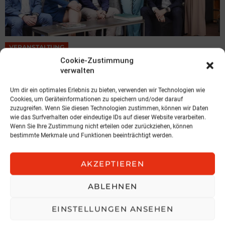
VERANSTALTUNG
Insurance 360° – Nachhaltiges
Cookie-Zustimmung
verwalten
Wachstum durch Innovation
Österreichische Gesellschaft für Versicherungsfachwissen
Um dir ein optimales Erlebnis zu bieten, verwenden wir Technologien wie
Cookies, um Geräteinformationen zu speichern und/oder darauf
3. August 2026, 5:03
zuzugreifen. Wenn Sie diesen Technologien zustimmen, können wir Daten
wie das Surfverhalten oder eindeutige IDs auf dieser Website verarbeiten.
Wenn Sie Ihre Zustimmung nicht erteilen oder zurückziehen, können
bestimmte Merkmale und Funktionen beeinträchtigt werden.
AKZEPTIEREN
ABLEHNEN
EINSTELLUNGEN ANSEHEN