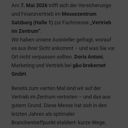
Am
7. Mai 2026
trifft sich der Versicherungs-
c
k
ai
tt
und Finanzvertrieb im
Messezentrum
e
e
l
er
Salzburg (Halle 1)
zur Fachmesse
„Vertrieb
b
dI
im Zentrum“
.
o
n
Wir haben unsere Aussteller gefragt, worauf
o
es aus ihrer Sicht ankommt – und was Sie vor
k
Ort nicht verpassen sollten.
Doris Antoni
,
Marketing und Vertrieb bei
g&o brokernet
GmbH
.
Bereits zum vierten Mal sind wir auf der
Vertrieb im Zentrum
vertreten – und das aus
gutem Grund. Diese Messe hat sich in den
letzten Jahren als optimaler
Branchentreffpunkt etabliert: kurze Wege,