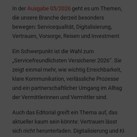
e
e
l
er
In der
Ausgabe 05/2026
geht es um Themen,
b
dI
die unsere Branche derzeit besonders
o
n
bewegen: Servicequalität, Digitalisierung,
o
Vertrauen, Vorsorge, Reisen und Investment.
k
Ein Schwerpunkt ist die Wahl zum
„Servicefreundlichsten Versicherer 2026“. Sie
zeigt einmal mehr, wie wichtig Erreichbarkeit,
klare Kommunikation, verlässliche Prozesse
und ein partnerschaftlicher Umgang im Alltag
der Vermittlerinnen und Vermittler sind.
Auch das Editorial greift ein Thema auf, das
aktueller kaum sein könnte: Vertrauen lässt
sich nicht herunterladen. Digitalisierung und KI