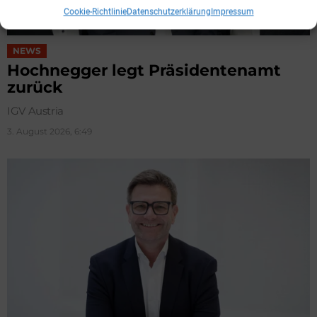
Cookie-Richtlinie
Datenschutzerklärung
Impressum
NEWS
Hochnegger legt Präsidentenamt
zurück
IGV Austria
3. August 2026, 6:49