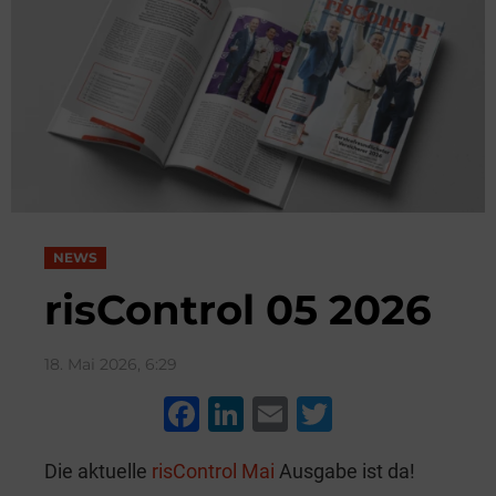
NEWS
risControl 05 2026
18. Mai 2026, 6:29
F
Li
E
T
a
n
m
wi
Die aktuelle
risControl Mai
Ausgabe ist da!
c
k
ai
tt