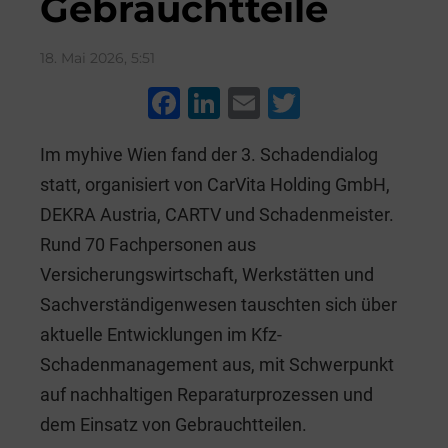
Gebrauchtteile
18. Mai 2026, 5:51
F
Li
E
T
a
n
m
wi
Im myhive Wien fand der 3. Schadendialog
c
k
ai
tt
statt, organisiert von CarVita Holding GmbH,
e
e
l
er
DEKRA Austria, CARTV und Schadenmeister.
b
dI
Rund 70 Fachpersonen aus
o
n
Versicherungswirtschaft, Werkstätten und
o
Sachverständigenwesen tauschten sich über
k
aktuelle Entwicklungen im Kfz-
Schadenmanagement aus, mit Schwerpunkt
auf nachhaltigen Reparaturprozessen und
dem Einsatz von Gebrauchtteilen.