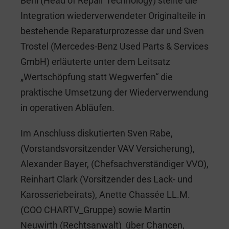
Behl (Head of Repair Technology) stellte die
Integration wiederverwendeter Originalteile in
bestehende Reparaturprozesse dar und Sven
Trostel (Mercedes-Benz Used Parts & Services
GmbH) erläuterte unter dem Leitsatz
„Wertschöpfung statt Wegwerfen“ die
praktische Umsetzung der Wiederverwendung
in operativen Abläufen.
Im Anschluss diskutierten Sven Rabe,
(Vorstandsvorsitzender VAV Versicherung),
Alexander Bayer, (Chefsachverständiger VVO),
Reinhart Clark (Vorsitzender des Lack- und
Karosseriebeirats), Anette Chassée LL.M.
(COO CHARTV_Gruppe) sowie Martin
Neuwirth (Rechtsanwalt) über Chancen,