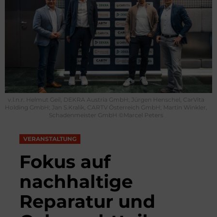
v.l.n.r. Helmut Geil, DEKRA Austria GmbH; Jürgen Henschel, CarVita
Holding GmbH; Jan S.Kralik, CARTV Österreich GmbH; Martin Winkler,
Schadenmeister GmbH ©Marcel Peters
VERANSTALTUNG
Fokus auf
nachhaltige
Reparatur und