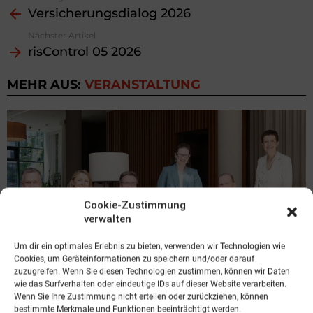
Versicherungsdialog 2026
more
Nächster Artikel
risControl 05 2026
MEHR AUS:
VERANSTALTUNG
Cookie-Zustimmung
verwalten
Um dir ein optimales Erlebnis zu bieten, verwenden wir Technologien wie
Cookies, um Geräteinformationen zu speichern und/oder darauf
zuzugreifen. Wenn Sie diesen Technologien zustimmen, können wir Daten
wie das Surfverhalten oder eindeutige IDs auf dieser Website verarbeiten.
VERANSTALTUNG
Wenn Sie Ihre Zustimmung nicht erteilen oder zurückziehen, können
Insurance 360° – Nachhaltiges
bestimmte Merkmale und Funktionen beeinträchtigt werden.