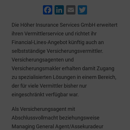
F
Li
E
T
a
n
m
wi
Die Höher Insurance Services GmbH erweitert
c
k
ai
tt
ihren Vermittlerservice und richtet ihr
e
e
l
er
Financial-Lines-Angebot künftig auch an
b
dI
selbstständige Versicherungsvermittler.
o
n
Versicherungsagenten und
o
Versicherungsmakler erhalten damit Zugang
k
zu spezialisierten Lösungen in einem Bereich,
der für viele Vermittler bisher nur
eingeschränkt verfügbar war.
Als Versicherungsagent mit
Abschlussvollmacht beziehungsweise
Managing General Agent/Assekuradeur