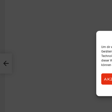
Um dir 
Gerätei
Technol
dieser 
können 
AK