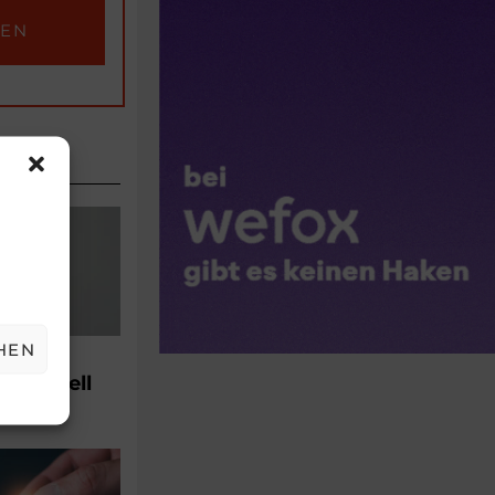
EL
HEN
EW
tsmodell
5, 6:36