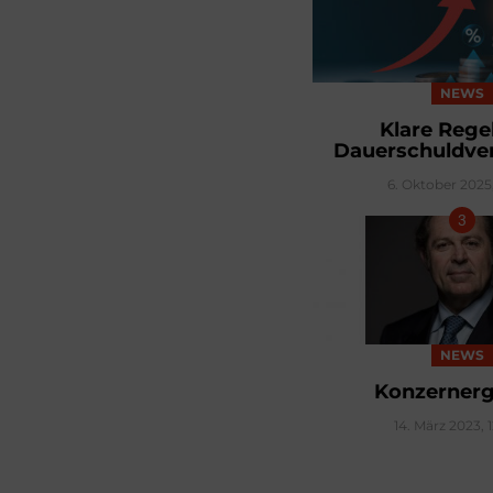
NEWS
Klare Rege
Dauerschuldver
6. Oktober 2025
NEWS
Konzernerg
14. März 2023, 