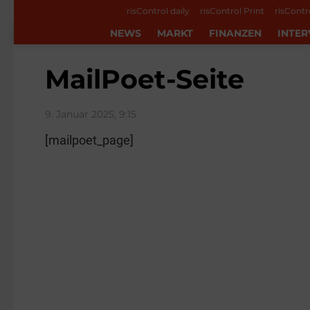
risControl daily
risControl Print
risContr
NEWS
MARKT
FINANZEN
INTER
MailPoet-Seite
9. Januar 2025, 9:15
[mailpoet_page]
See
more