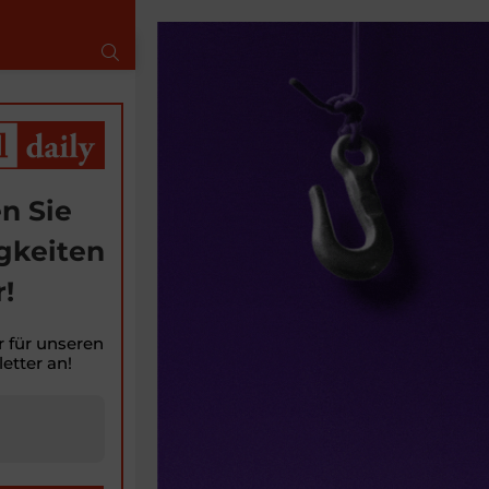
SUCHE
n Sie
gkeiten
!
r für unseren
etter an!