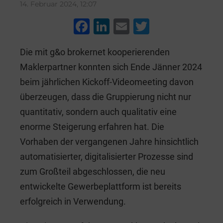
14. Februar 2024, 12:07
F
Li
E
T
a
n
m
wi
Die mit g&o brokernet kooperierenden
c
k
ai
tt
Maklerpartner konnten sich Ende Jänner 2024
e
e
l
er
beim jährlichen Kickoff-Videomeeting davon
b
dI
überzeugen, dass die Gruppierung nicht nur
o
n
quantitativ, sondern auch qualitativ eine
o
enorme Steigerung erfahren hat. Die
k
Vorhaben der vergangenen Jahre hinsichtlich
automatisierter, digitalisierter Prozesse sind
zum Großteil abgeschlossen, die neu
entwickelte Gewerbeplattform ist bereits
erfolgreich in Verwendung.