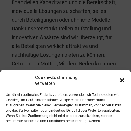
finanziellen Kapazitäten und die Bereitschaft,
individuelle Lösungen zu schaffen, sei es
durch Beteiligungen oder ähnliche Modelle.
Dank unserer strukturellen Aufstellung und
innovativen Ansätze sind wir überzeugt, für
alle Beteiligten wirklich attraktive und
nachhaltige Lösungen bieten zu können.
Getreu dem Motto: „Mit dem Reden kommen
die Leut‘ zsamm.“, glauben wir fest daran,
Cookie-Zustimmung
dass durch offene Kommunikation und
verwalten
Zusammenarbeit passende Wege für jede
Um dir ein optimales Erlebnis zu bieten, verwenden wir Technologien wie
Herausforderung gefunden werden können.
Cookies, um Geräteinformationen zu speichern und/oder darauf
zuzugreifen. Wenn Sie diesen Technologien zustimmen, können wir Daten
wie das Surfverhalten oder eindeutige IDs auf dieser Website verarbeiten.
Lesen Sie mehr dazu in der nächsten
Wenn Sie Ihre Zustimmung nicht erteilen oder zurückziehen, können
bestimmte Merkmale und Funktionen beeinträchtigt werden.
risControl Print Ausgabe.