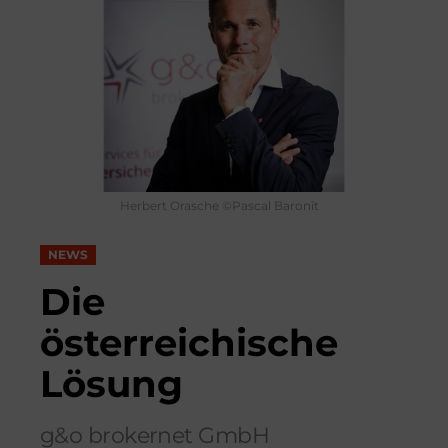
Herbert Orasche ©Pascal Baronit
NEWS
Die
österreichische
Lösung
g&o brokernet GmbH