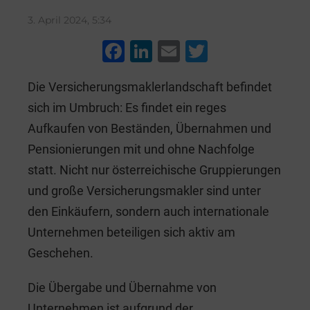
3. April 2024, 5:34
F
Li
E
T
a
n
m
wi
Die Versicherungsmaklerlandschaft befindet
c
k
ai
tt
sich im Umbruch: Es findet ein reges
e
e
l
er
Aufkaufen von Beständen, Übernahmen und
b
dI
Pensionierungen mit und ohne Nachfolge
o
n
statt. Nicht nur österreichische Gruppierungen
o
und große Versicherungsmakler sind unter
k
den Einkäufern, sondern auch internationale
Unternehmen beteiligen sich aktiv am
Geschehen.
Die Übergabe und Übernahme von
Unternehmen ist aufgrund der