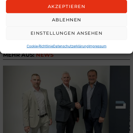
AKZEPTIEREN
Vorheriger Artikel
See
Droht in den USA eine neue
more
ABLEHNEN
Immobilien- und Bankenkrise?
EINSTELLUNGEN ANSEHEN
Nächster Artikel
Neues Präsidium
Cookie-Richtlinie
Datenschutzerklärung
Impressum
MEHR AUS:
NEWS