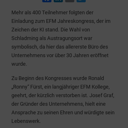
a
n
m
wi
Mehr als 400 Teilnehmer folgten der
c
k
ai
tt
Einladung zum EFM Jahreskongress, der im
e
e
l
er
Zeichen der KI stand. Die Wahl von
b
dI
Schladming als Austragungsort war
o
n
symbolisch, da hier das allererste Büro des
o
Unternehmens vor über 30 Jahren eröffnet
k
wurde.
Zu Beginn des Kongresses wurde Ronald
„Ronny“ Fürst, ein langjähriger EFM Kollege,
geehrt, der kürzlich verstorben ist. Josef Graf,
der Gründer des Unternehmens, hielt eine
Ansprache zu seinen Ehren und würdigte sein
Lebenswerk.