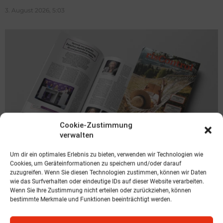
3. August 2026, 5:03
Cookie-Zustimmung
verwalten
Um dir ein optimales Erlebnis zu bieten, verwenden wir Technologien wie
VERANSTALTUNG
Cookies, um Geräteinformationen zu speichern und/oder darauf
Vertrieb neu gedacht:
zuzugreifen. Wenn Sie diesen Technologien zustimmen, können wir Daten
wie das Surfverhalten oder eindeutige IDs auf dieser Website verarbeiten.
Vertrieb im Zentrum
Wenn Sie Ihre Zustimmung nicht erteilen oder zurückziehen, können
bestimmte Merkmale und Funktionen beeinträchtigt werden.
16. Juli 2026, 16:16