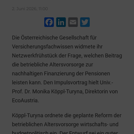
2. Juni 2026, 11:00
F
Li
E
T
a
n
m
wi
Die Österreichische Gesellschaft für
c
k
ai
tt
Versicherungsfachwissen widmete ihr
e
e
l
er
Netzwerkfrühstück der Frage, welchen Beitrag
b
dI
die betriebliche Altersvorsorge zur
o
n
nachhaltigen Finanzierung der Pensionen
o
leisten kann. Den Impulsvortrag hielt Univ.-
k
Prof. Dr. Monika Köppl-Turyna, Direktorin von
EcoAustria.
Köppl-Turyna ordnete die geplante Reform der
betrieblichen Altersvorsorge wirtschafts- und
budgetpolitisch ein. Der Entwurf sei ein guter