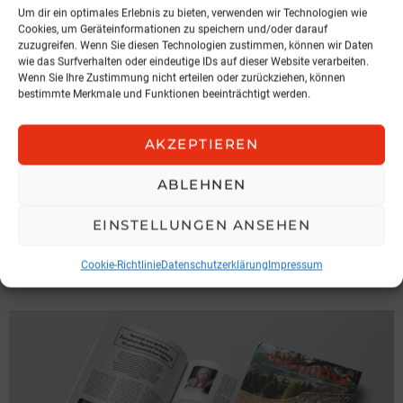
Um dir ein optimales Erlebnis zu bieten, verwenden wir Technologien wie
Cookies, um Geräteinformationen zu speichern und/oder darauf
zuzugreifen. Wenn Sie diesen Technologien zustimmen, können wir Daten
wie das Surfverhalten oder eindeutige IDs auf dieser Website verarbeiten.
Wenn Sie Ihre Zustimmung nicht erteilen oder zurückziehen, können
bestimmte Merkmale und Funktionen beeinträchtigt werden.
AKZEPTIEREN
VERANSTALTUNG
ABLEHNEN
Insurance 360° – Nachhaltiges
Wachstum durch Innovation
EINSTELLUNGEN ANSEHEN
Österreichische Gesellschaft für Versicherungsfachwissen
Cookie-Richtlinie
Datenschutzerklärung
Impressum
3. August 2026, 5:03