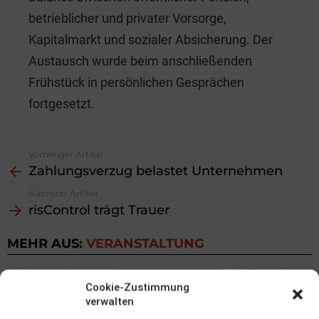
betrieblicher und privater Vorsorge,
Kapitalmarkt und sozialer Absicherung. Der
Austausch wurde beim anschließenden
Frühstück in persönlichen Gesprächen
fortgesetzt.
Vorheriger Artikel
See
Zahlungsverzug belastet Unternehmen
more
Nächster Artikel
risControl trägt Trauer
MEHR AUS:
VERANSTALTUNG
Cookie-Zustimmung
verwalten