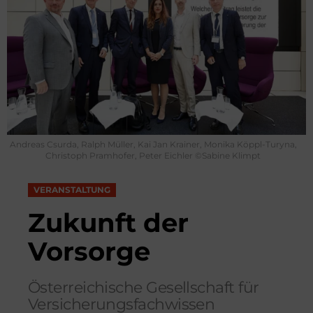
Andreas Csurda, Ralph Müller, Kai Jan Krainer, Monika Köppl-Turyna,
Christoph Pramhofer, Peter Eichler ©Sabine Klimpt
VERANSTALTUNG
Zukunft der
Vorsorge
Österreichische Gesellschaft für
Versicherungsfachwissen