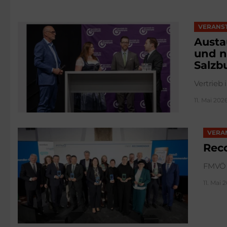
VERANS
Austa
und n
Salzb
Vertrieb
11. Mai 2026
VERA
Rec
FMVÖ
11. Mai 