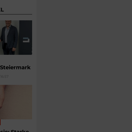
EL
 Steiermark
16:57
sic: Starke