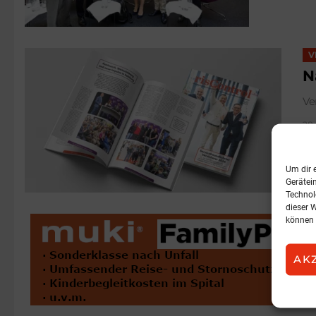
V
N
Ve
28.
Um dir 
Gerätei
Technol
dieser 
können 
AK