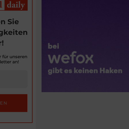
n Sie
gkeiten
!
r für unseren
etter an!