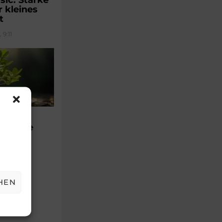
r kleines
t
 9:11
AR
führende
sagen
15:01
HEN