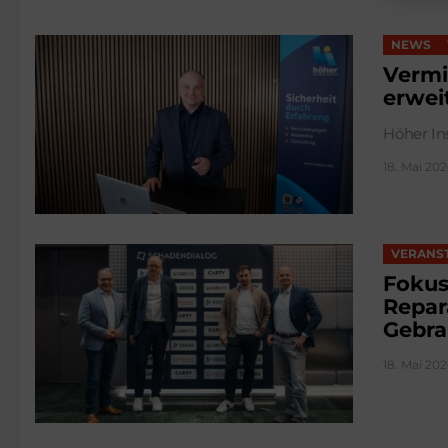
NEWS
Vermi
erwei
Höher In
18. Mai 202
VERANS
Fokus
Repar
Gebra
18. Mai 202