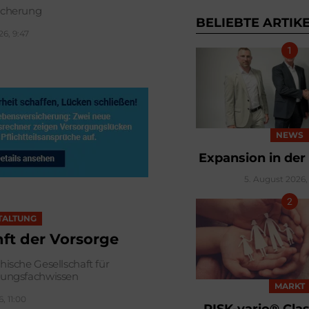
icherung
BELIEBTE ARTIK
26, 9:47
NEWS
Expansion in der
5. August 2026, 
TALTUNG
ft der Vorsorge
hische Gesellschaft für
rungsfachwissen
MARKT
6, 11:00
RISK-vario® Clas