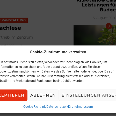
Leistungen fü
Budge
5. August 2026,
ERANSTALTUNG
achlese
rtrieb im Zentrum
 Mai 2026, 6:43
Cookie-Zustimmung verwalten
KOMMENT
ein optimales Erlebnis zu bieten, verwenden wir Technologien wie Cookies, um
Aus für irre
nformationen zu speichern und/oder darauf zuzugreifen. Wenn Sie diesen
Umweltaus
ogien zustimmen, können wir Daten wie das Surfverhalten oder eindeutige IDs auf
Website verarbeiten. Wenn Sie Ihre Zustimmung nicht erteilen oder zurückziehen,
5. August 2026, 
bestimmte Merkmale und Funktionen beeinträchtigt werden.
ZEPTIEREN
ABLEHNEN
EINSTELLUNGEN ANSE
Cookie-Richtlinie
Datenschutzerklärung
Impressum