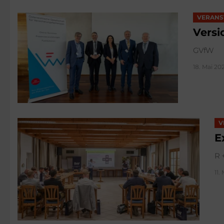
VERANS
Versi
GVfW
18. Mai 202
V
E
R 
11.