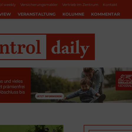
ol weekly
Versicherungsmakler
Vertrieb im Zentrum
Kontakt
VIEW
VERANSTALTUNG
KOLUMNE
KOMMENTAR