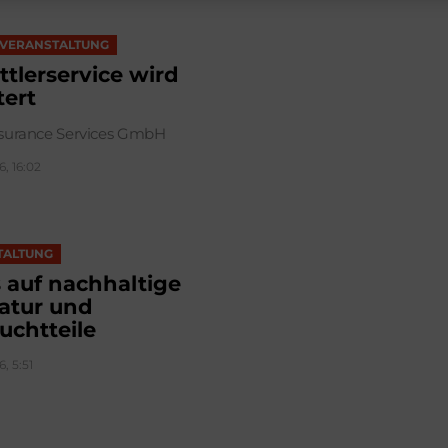
VERANSTALTUNG
ttlerservice wird
tert
surance Services GmbH
6, 16:02
TALTUNG
 auf nachhaltige
atur und
uchtteile
6, 5:51