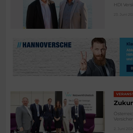
HDI Vers
23. Juni 20
VERANS
Zukun
Österreic
Versiche
2. Juni 202