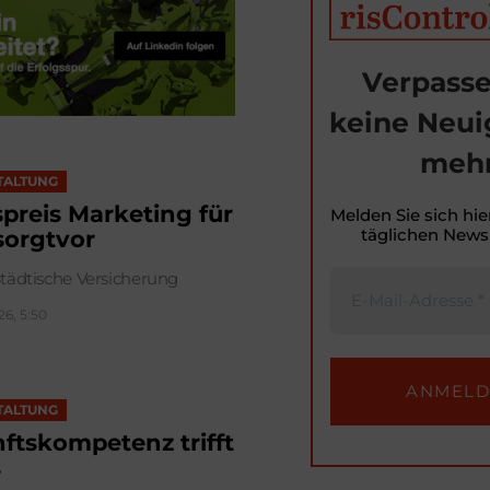
Verpasse
keine Neui
mehr
TALTUNG
spreis Marketing für
Melden Sie sich hie
täglichen Newsl
sorgtvor
tädtische Versicherung
26, 5:50
TALTUNG
ftskompetenz trifft
s