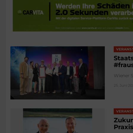
STORIES
VERANS
Staat
#frau
Wiener S
25. Juni 20
VERANS
Zukun
Praxi