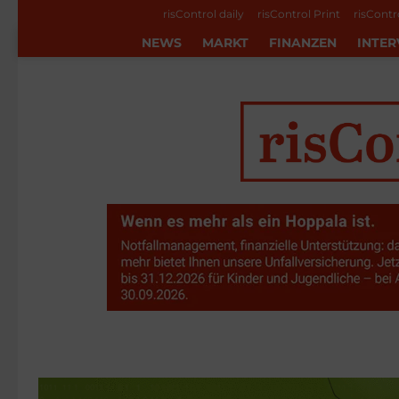
risControl daily
risControl Print
risContr
NEWS
MARKT
FINANZEN
INTER
Veranstaltung
MORE