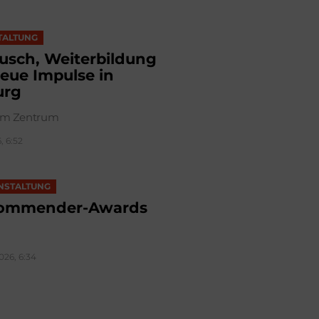
TALTUNG
usch, Weiterbildung
eue Impulse in
urg
 im Zentrum
, 6:52
NSTALTUNG
ommender-Awards
2026, 6:34