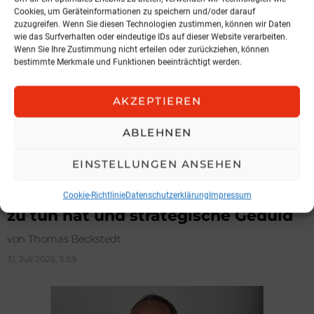
Cookies, um Geräteinformationen zu speichern und/oder darauf
zuzugreifen. Wenn Sie diesen Technologien zustimmen, können wir Daten
wie das Surfverhalten oder eindeutige IDs auf dieser Website verarbeiten.
Wenn Sie Ihre Zustimmung nicht erteilen oder zurückziehen, können
bestimmte Merkmale und Funktionen beeinträchtigt werden.
AKZEPTIEREN
ABLEHNEN
KOLUMNE
EINSTELLUNGEN ANSEHEN
Über das, was der Philosoph Willard
Van Orman Quine mit Kurts Garten
Cookie-Richtlinie
Datenschutzerklärung
Impressum
zu tun hat und strategische Geduld
von Thomas Beckstedt
31. Juli 2026, 5:59