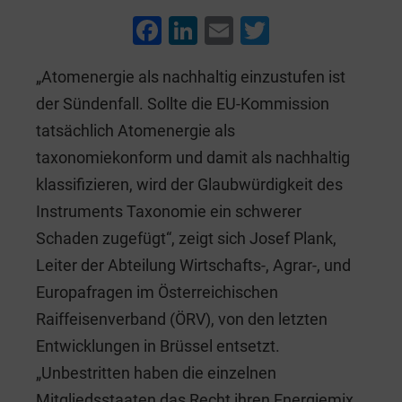
F
Li
E
T
a
n
m
wi
„Atomenergie als nachhaltig einzustufen ist
c
k
ai
tt
der Sündenfall. Sollte die EU-Kommission
e
e
l
er
tatsächlich Atomenergie als
b
dI
taxonomiekonform und damit als nachhaltig
o
n
klassifizieren, wird der Glaubwürdigkeit des
o
Instruments Taxonomie ein schwerer
k
Schaden zugefügt“, zeigt sich Josef Plank,
Leiter der Abteilung Wirtschafts-, Agrar-, und
Europafragen im Österreichischen
Raiffeisenverband (ÖRV), von den letzten
Entwicklungen in Brüssel entsetzt.
„Unbestritten haben die einzelnen
Mitgliedsstaaten das Recht ihren Energiemix