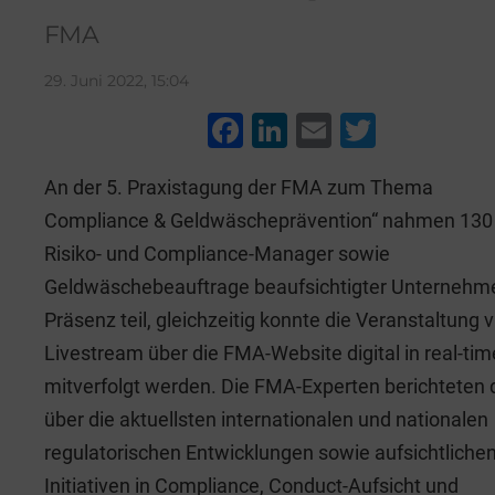
FMA
29. Juni 2022, 15:04
F
Li
E
T
a
n
m
wi
An der 5. Praxistagung der FMA zum Thema
c
k
ai
tt
Compliance & Geldwäscheprävention“ nahmen 130
e
e
l
er
Risiko- und Compliance-Manager sowie
b
dI
Geldwäschebeauftrage beaufsichtigter Unternehme
o
n
Präsenz teil, gleichzeitig konnte die Veranstaltung v
o
Livestream über die FMA-Website digital in real-tim
k
mitverfolgt werden. Die FMA-Experten berichteten 
über die aktuellsten internationalen und nationalen
regulatorischen Entwicklungen sowie aufsichtliche
Initiativen in Compliance, Conduct-Aufsicht und