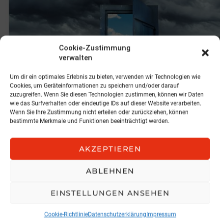
Cookie-Zustimmung
verwalten
Um dir ein optimales Erlebnis zu bieten, verwenden wir Technologien wie
Cookies, um Geräteinformationen zu speichern und/oder darauf
zuzugreifen. Wenn Sie diesen Technologien zustimmen, können wir Daten
wie das Surfverhalten oder eindeutige IDs auf dieser Website verarbeiten.
Wenn Sie Ihre Zustimmung nicht erteilen oder zurückziehen, können
bestimmte Merkmale und Funktionen beeinträchtigt werden.
FINANZEN
Hinter den Kulissen der Outperforma
aktiver Fondsmanager
AKZEPTIEREN
von Michael Kordovsky
ABLEHNEN
11. Mai 2023, 13:53
EINSTELLUNGEN ANSEHEN
Cookie-Richtlinie
Datenschutzerklärung
Impressum