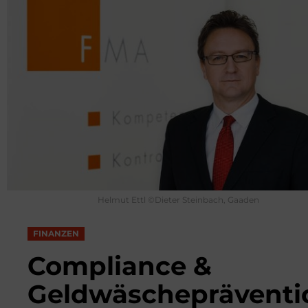
Helmut Ettl ©Dieter Steinbach, Gaaden
FINANZEN
Compliance &
Geldwäschepräventi