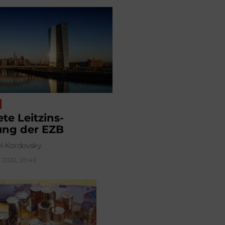
te Leitzins­
ng der EZB
l Kordovsky
 2022, 20:43