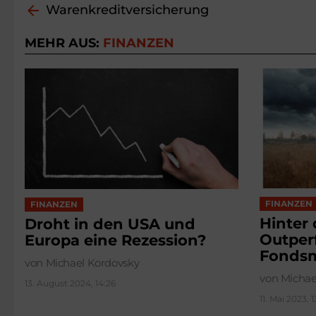
Warenkreditversicherung
more
MEHR AUS:
FINANZEN
FINANZEN
FINANZEN
Hinter 
Droht in den USA und
Outper
Europa eine Rezession?
Fonds
von Michael Kordovsky
von Michae
13. August 2024, 14:26
11. Mai 2023, 