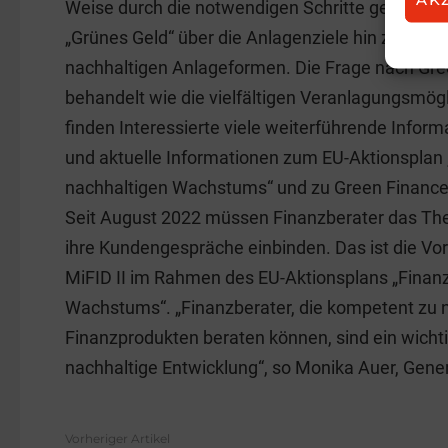
Weise durch die notwendigen Schritte geführt: 
„Grünes Geld“ über die Anlagenziele hin zu den 
nachhaltigen Anlageformen. Die Frage nach Gr
behandelt wie die vielfältigen Veranlagungsmög
finden Interessierte viele weiterführende Inform
und aktuelle Informationen zum EU-Aktionsplan 
nachhaltigen Wachstums“ und zu Green Finance 
Seit August 2022 müssen Finanzberater das The
ihre Kundengespräche einbinden. Das ist die V
MiFID II im Rahmen des EU-Aktionsplans „Finan
Wachstums“. „Finanzberater, die kompetent zu 
Finanzprodukten beraten können, sind ein wichti
nachhaltige Entwicklung“, so Monika Auer, Gene
Vorheriger Artikel
See