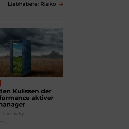
Liebhaberei Risiko
den Kulissen der
formance aktiver
manager
l Kordovsky
13:53