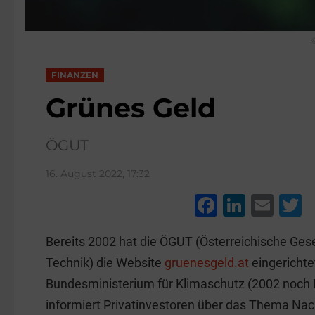
FINANZEN
Grünes Geld
ÖGUT
16. August 2022, 17:32
F
Li
E
a
n
m
w
Bereits 2002 hat die ÖGUT (Österreichische Ges
c
k
ai
t
Technik) die Website
gruenesgeld.at
eingerichte
e
e
l
e
Bundesministerium für Klimaschutz (2002 noch
b
dI
informiert Privatinvestoren über das Thema Nac