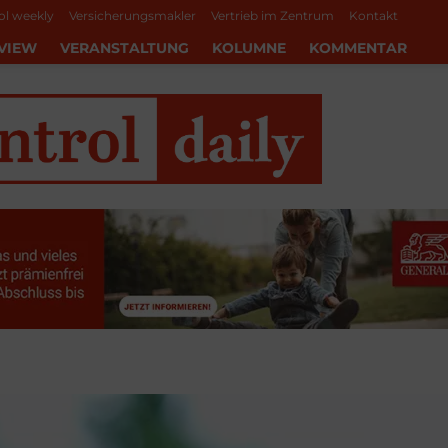
ol weekly
Versicherungsmakler
Vertrieb im Zentrum
Kontakt
VIEW
VERANSTALTUNG
KOLUMNE
KOMMENTAR