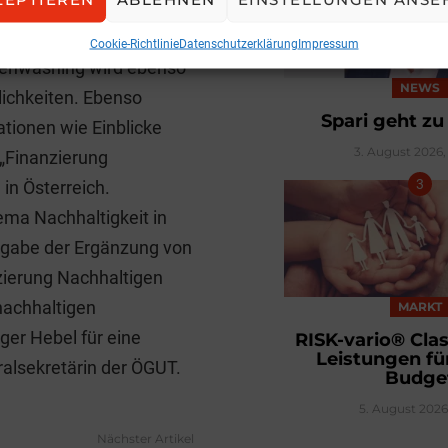
von den Grundlagen über
unterschiedlichsten
Cookie-Richtlinie
Datenschutzerklärung
Impressum
eenwashing wird ebenso
NEWS
lichkeiten. Ebenso
Spari geht z
ationen wie Einblicke
3. August 2026, 
„Finanzierung
in Österreich.
ma Nachhaltigkeit in
orgabe der Ergänzung von
zierung Nachhaltigen
nachhaltigen
MARKT
ger Hebel für eine
RISK-vario® Clas
Leistungen fü
ralsekretärin der ÖGUT.
Budge
5. August 2026,
Nächster Artikel