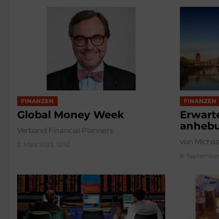
FINANZEN
FINANZEN
Global Money Week
Erwarte
anhebu
Verband Financial Planners
von Michae
2. März 2023, 12:52
8. September