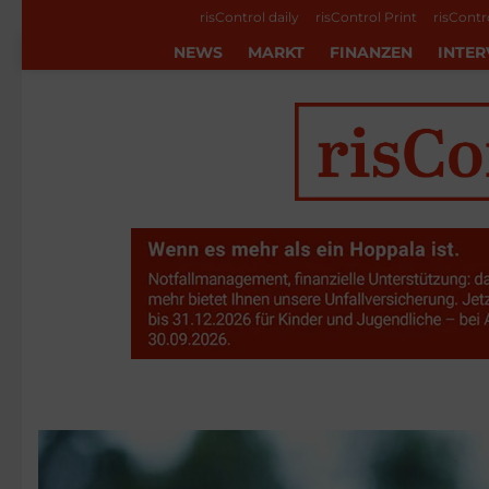
risControl daily
risControl Print
risContr
NEWS
MARKT
FINANZEN
INTER