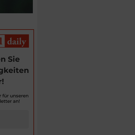
n Sie
gkeiten
!
r für unseren
etter an!