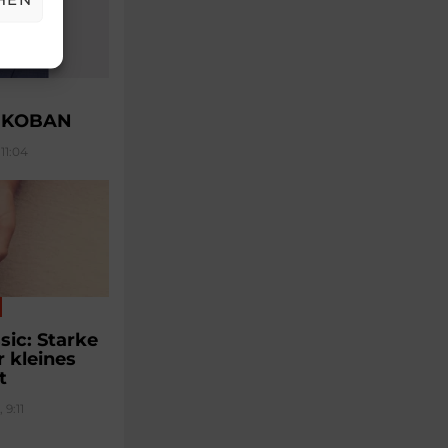
u KOBAN
11:04
sic: Starke
r kleines
t
 9:11