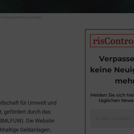
© Pexels/Akil Mazumder
Verpasse
keine Neui
mehr
T
i
Melden Sie sich hie
täglichen Newsl
ellschaft für Umwelt und
t
t, gefördert durch das
r
 BMLFUW). Die Website
hhaltige Geldanlagen.