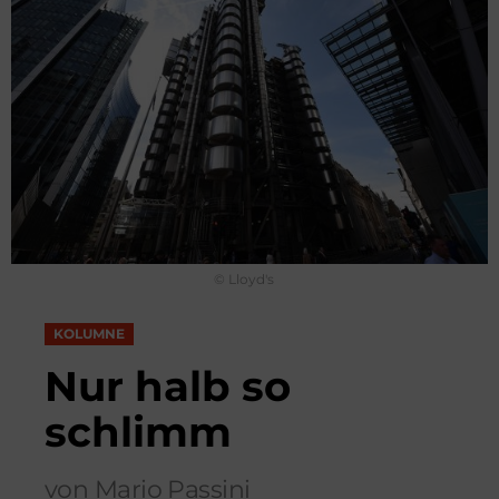
© Lloyd's
KOLUMNE
Nur halb so
schlimm
von Mario Passini