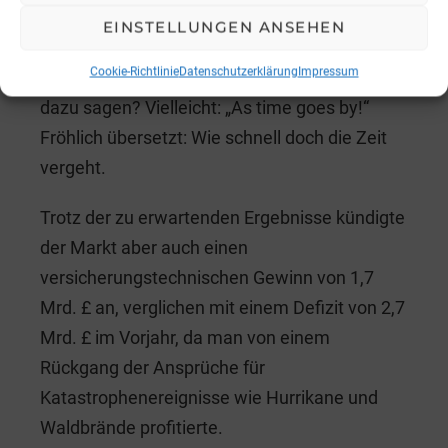
Projekte für fossile Brennstoffe und alle Arten
EINSTELLUNGEN ANSEHEN
von schmutzigen Geschäften versichert habe.
Cookie-Richtlinie
Datenschutzerklärung
Impressum
Was sollte Lloyd´s – jetzt, 330 Jahre später –
dazu sagen? Vielleicht: „As time goes by!“
Fröhlich übersetzt: Wie schnell doch die Zeit
vergeht.
Trotz der zu erwartenden Ergebnisse kündigte
der Markt aber auch einen
versicherungstechnischen Gewinn von 1,7
Mrd. £ an, verglichen mit einem Defizit von 2,7
Mrd. £ im Vorjahr, da man von einem
Rückgang der Ansprüche für
Katastrophenereignisse wie Hurrikane und
Waldbrände profitierte.