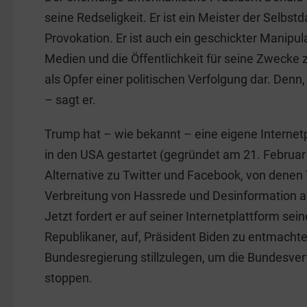
c
k
ai
t
seine Redseligkeit. Er ist ein Meister der Selbst
e
e
l
e
Provokation. Er ist auch ein geschickter Manipula
b
dI
Medien und die Öffentlichkeit für seine Zwecke zu
o
n
als Opfer einer politischen Verfolgung dar. Denn,
o
– sagt er.
k
Trump hat – wie bekannt – eine eigene Internetp
in den USA gestartet (gegründet am 21. Februar 
Alternative zu Twitter und Facebook, von denen
Verbreitung von Hassrede und Desinformation 
Jetzt fordert er auf seiner Internetplattform seine
Republikaner, auf, Präsident Biden zu entmachte
Bundesregierung stillzulegen, um die Bundesver
stoppen.