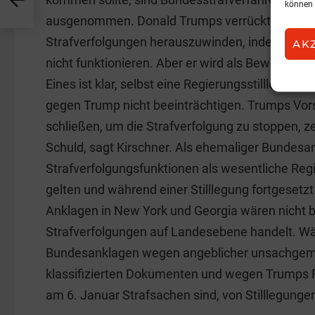
können 
ausgenommen. Donald Trumps verrückter Plan, 
Strafverfolgungen herauszuwinden, indem er die R
AK
nicht funktionieren. Aber er wird als Beweis gege
Eines ist klar, selbst eine Regierungsstilllegung
gegen Trump nicht beeinträchtigen. Trumps Vors
schließen, um die Strafverfolgung zu stoppen, z
Schuld, sagt Kirschner. Als ehemaliger Bundesan
Strafverfolgungsfunktionen als wesentliche Reg
gelten und während einer Stilllegung fortgesetz
Anklagen in New York und Georgia wären nicht b
Strafverfolgungen auf Landesebene handelt. W
Bundesanklagen wegen angeblicher unsachge
klassifizierten Dokumenten und wegen Trumps Ro
am 6. Januar Strafsachen sind, von Stilllegun