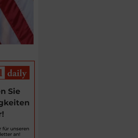
n Sie
gkeiten
!
r für unseren
etter an!