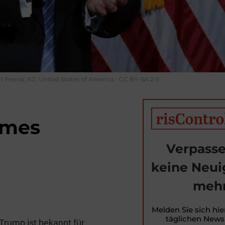
Peoria, AZ, United States of America • CC BY-SA 2.0
mmes
Verpasse
keine Neui
mehr
T
i
Melden Sie sich hie
täglichen Newsl
Trump ist bekannt für