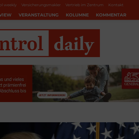
ol weekly
Versicherungsmakler
Vertrieb im Zentrum
Kontakt
VIEW
VERANSTALTUNG
KOLUMNE
KOMMENTAR