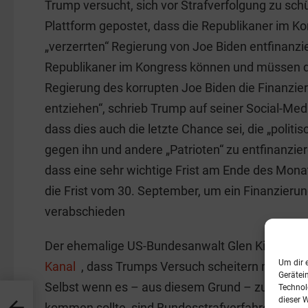
Trump versucht, sich vor Strafverfolgung zu schü
Plattform gepostet, dass die Republikaner im Ko
„verzerrten“ Regierung von Joe Biden entfinanzie
Republikaner im Kongress können und müssen 
Regierung des korrupten Joe Biden die Finanzier
entziehen“, schrieb Trump auf seiner Social-Medi
dass dies auch die letzte Chance sei, die „politi
gegen ihn und andere „Patrioten“ zu entfinanzie
dass eine sehr wichtige Frist am Ende des Monat
die Frist vom 30. September, um ein Finanzieru
verabschieden
Der ehemalige US-Bundesanwalt Glen Kirschner 
Um dir 
Kanal
, dass Trumps Versuch scheitern muss. Kir
Gerätei
Selbst wenn es – aus diesem Grund – zu einem 
Technol
dieser 
kommen sollte, sind Bundesstrafverfahren von S