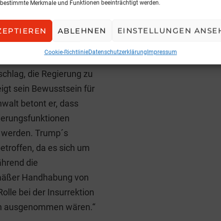
bestimmte Merkmale und Funktionen beeinträchtigt werden.
Konzernerg
sich aus seinen
14. März 2023, 
egierung stilllegt, wird
ZEPTIEREN
ABLEHNEN
EINSTELLUNGEN ANSE
n ihn zulässig sein.
Cookie-Richtlinie
Datenschutzerklärung
Impressum
 würde die Strafverfahren
chlag, die Regierung zu
eigt sein Bewusstsein für
walt betont er, dass
ierungsfunktionen
t werden. Trump´s
etroffen, da es sich um
ährend die
mäßer Handhabung von
lle bei der Insurrektion
gen ausgenommen wären.“