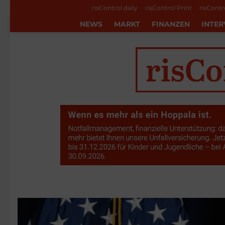
risControl daily
risControl Print
risContr
NEWS
MARKT
FINANZEN
INTER