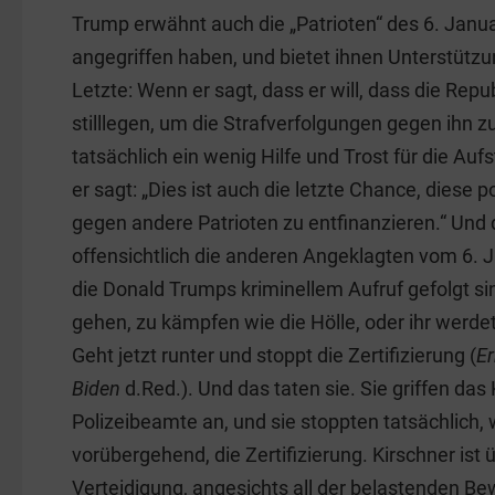
Trump erwähnt auch die „Patrioten“ des 6. Januar
angegriffen haben, und bietet ihnen Unterstützu
Letzte: Wenn er sagt, dass er will, dass die Rep
stilllegen, um die Strafverfolgungen gegen ihn zu
tatsächlich ein wenig Hilfe und Trost für die Au
er sagt: „Dies ist auch die letzte Chance, diese 
gegen andere Patrioten zu entfinanzieren.“ Und
offensichtlich die anderen Angeklagten vom 6. J
die Donald Trumps kriminellem Aufruf gefolgt si
gehen, zu kämpfen wie die Hölle, oder ihr werd
Geht jetzt runter und stoppt die Zertifizierung (
E
Biden
d.Red.). Und das taten sie. Sie griffen das K
Polizeibeamte an, und sie stoppten tatsächlich,
vorübergehend, die Zertifizierung. Kirschner ist
Verteidigung, angesichts all der belastenden Be