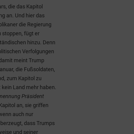
s, die das Kapitol
ng an. Und hier das
ublikaner die Regierung
 stoppen, fügt er
fständischen hinzu. Denn
politischen Verfolgungen
 damit meint Trump
anuar, die Fußsoldaten,
nd, zum Kapitol zu
et kein Land mehr haben.
rnennung Präsident
apitol an, sie griffen
 wenn auch nur
 überzeugt, dass Trumps
weise und seiner