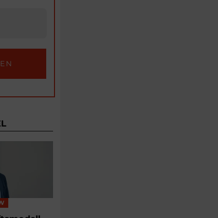
EL
EW