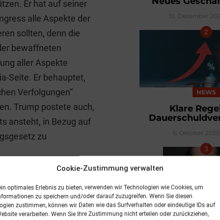
Neues Geschäf
tzen. Er hat auf seiner
10. Dezember 202
ngress alle Aspekte der
ren sollten, denn die
der bewaffneten
ung aller Aspekte
a-Seite. Er behauptet,
schen Verfolgungen“
NEWS
ren. Trump postete auch,
Klare Rege
Dauerschuldver
s ansteht, in Bezug auf
6. Oktober 2025
ngsgesetz zu
Cookie-Zustimmung verwalten
erklärt auf seinem
WEB-
ein optimales Erlebnis zu bieten, verwenden wir Technologien wie Cookies, um
schner erklärt dies so:
nformationen zu speichern und/oder darauf zuzugreifen. Wenn Sie diesen
Regierungsstillstand
ogien zustimmen, können wir Daten wie das Surfverhalten oder eindeutige IDs auf
NEWS
Website verarbeiten. Wenn Sie Ihre Zustimmung nicht erteilen oder zurückziehen,
tilllegungen