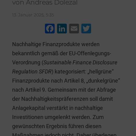
von Andreas Dolezal
13. Januar 2025, 5:35
F
Li
E
T
a
n
m
wi
Nachhaltige Finanzprodukte werden
c
k
ai
tt
bekanntlich gemäß der EU-Offenlegungs-
e
e
l
er
Verordnung (
Sustainable Finance Disclosure
b
dI
Regulation SFDR
) kategorisiert: „hellgrüne“
o
n
Finanzprodukte nach Artikel 8, „dunkelgrüne“
o
nach Artikel 9. Gemeinsam mit der Abfrage
k
der Nachhaltigkeitspräferenzen soll damit
Anlagekapital verstärkt in nachhaltige
Investitionen umgelenkt werden. Zum
gewünschten Ergebnis führen diesen
Maßnahmen jedoch nicht. Daher überlegen