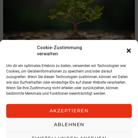
Cookie-Zustimmung
verwalten
KOMMENTAR
Aus für irreführende
Um dir ein optimales Erlebnis zu bieten, verwenden wir Technologien wie
Cookies, um Geräteinformationen zu speichern und/oder darauf
Umweltaussagen
zuzugreifen. Wenn Sie diesen Technologien zustimmen, können wir Daten
wie das Surfverhalten oder eindeutige IDs auf dieser Website verarbeiten.
von Andreas Dolezal, Certified Sustainability Management
Wenn Sie Ihre Zustimmung nicht erteilen oder zurückziehen, können
Expert
bestimmte Merkmale und Funktionen beeinträchtigt werden.
5. August 2026, 15:01
AKZEPTIEREN
ABLEHNEN