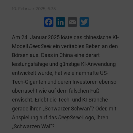
10. Februar 2025, 6:35
F
Li
E
T
a
n
m
wi
Am 24. Januar 2025 löste das chinesische KI-
c
k
ai
tt
Modell
DeepSeek
ein veritables Beben an den
e
e
l
er
Börsen aus. Dass in China eine derart
b
dI
leistungsfähige und günstige KI-Anwendung
o
n
entwickelt wurde, hat viele namhafte US-
o
Tech-Giganten und deren Investoren ebenso
k
überrascht wie auf dem falschen Fuß
erwischt. Erlebt die Tech- und KI-Branche
gerade ihren „Schwarzer Schwan“? Oder, mit
Anspielung auf das
DeepSeek
-Logo, ihren
„Schwarzen Wal“?