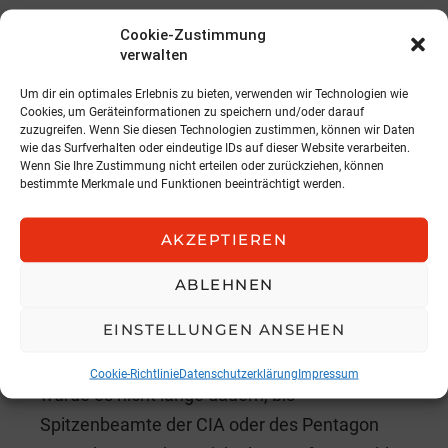
„Ganz recht“, erwidert Kurt. „Ich sitze da, so
Cookie-Zustimmung
wie jetzt, die Füße überkreuzt, und mit reiner
verwalten
Gedankenkraft überwinde ich die Schwerkraft
Um dir ein optimales Erlebnis zu bieten, verwenden wir Technologien wie
Cookies, um Geräteinformationen zu speichern und/oder darauf
und schwebe ein, zwei Meter über dem
zuzugreifen. Wenn Sie diesen Technologien zustimmen, können wir Daten
Boden.“
wie das Surfverhalten oder eindeutige IDs auf dieser Website verarbeiten.
Wenn Sie Ihre Zustimmung nicht erteilen oder zurückziehen, können
bestimmte Merkmale und Funktionen beeinträchtigt werden.
„Das wäre ein Wunder!“, rufe ich prompt.
AKZEPTIEREN
„Ein Wunder in der Tat“, antwortet Kurt. „Stell
dir nur vor: Mit der Fähigkeit zu schweben
ABLEHNEN
wäre ich in sämtlichen wichtigen Talkshows
EINSTELLUNGEN ANSEHEN
der Super-Stargast und in Hollywood würden
sie sich um mich reißen. Und vermutlich
Cookie-Richtlinie
Datenschutzerklärung
Impressum
würde es nicht lange dauern, bis
Spitzenbeamte der CIA oder des Pentagon