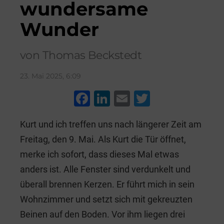
wundersame
Wunder
von Thomas Beckstedt
23. Mai 2025, 6:09
F
Li
E
T
a
n
m
wi
Kurt und ich treffen uns nach längerer Zeit am
c
k
ai
tt
Freitag, den 9. Mai. Als Kurt die Tür öffnet,
e
e
l
er
merke ich sofort, dass dieses Mal etwas
b
dI
anders ist. Alle Fenster sind verdunkelt und
o
n
überall brennen Kerzen. Er führt mich in sein
o
Wohnzimmer und setzt sich mit gekreuzten
k
Beinen auf den Boden. Vor ihm liegen drei