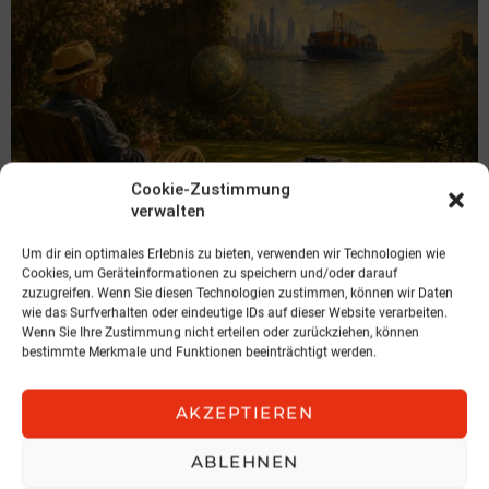
Cookie-Zustimmung
verwalten
Um dir ein optimales Erlebnis zu bieten, verwenden wir Technologien wie
Cookies, um Geräteinformationen zu speichern und/oder darauf
KOLUMNE
zuzugreifen. Wenn Sie diesen Technologien zustimmen, können wir Daten
Über das, was der Philosoph Willard
wie das Surfverhalten oder eindeutige IDs auf dieser Website verarbeiten.
Van Orman Quine mit Kurts Garten
Wenn Sie Ihre Zustimmung nicht erteilen oder zurückziehen, können
zu tun hat und strategische Geduld
bestimmte Merkmale und Funktionen beeinträchtigt werden.
von Thomas Beckstedt
AKZEPTIEREN
31. Juli 2026, 5:59
ABLEHNEN