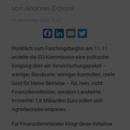
von Andreas Dolezal
17. November 2025, 15:41
F
Li
E
T
a
n
m
wi
Pünktlich zum Faschingsbeginn am 11.11.
c
k
ai
tt
erzielte die EU-Kommission eine politische
e
e
l
er
Einigung über ein Vereinfachungspaket –
b
dI
weniger Bürokratie, weniger Kontrollen, mehr
o
n
Geld für kleine Betriebe – für, nein, nicht
o
Finanzdienstleister, sondern Landwirte.
k
Immerhin 1,6 Milliarden Euro sollen sich
Agrarbetriebe ersparen.
Für Finanzdienstleister klingt diese Initiative