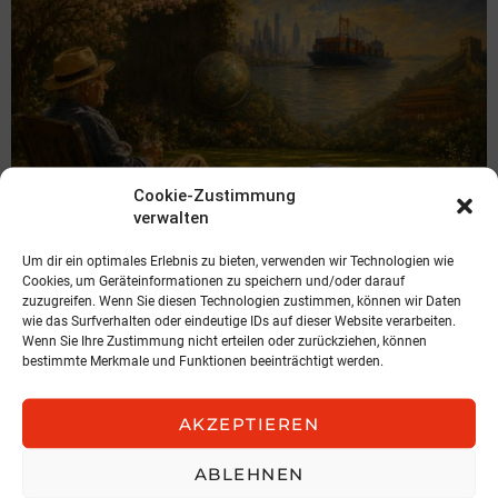
Cookie-Zustimmung
verwalten
Um dir ein optimales Erlebnis zu bieten, verwenden wir Technologien wie
Cookies, um Geräteinformationen zu speichern und/oder darauf
KOLUMNE
zuzugreifen. Wenn Sie diesen Technologien zustimmen, können wir Daten
Über das, was der Philosoph Willard
wie das Surfverhalten oder eindeutige IDs auf dieser Website verarbeiten.
Van Orman Quine mit Kurts Garten
Wenn Sie Ihre Zustimmung nicht erteilen oder zurückziehen, können
bestimmte Merkmale und Funktionen beeinträchtigt werden.
zu tun hat und strategische Geduld
von Thomas Beckstedt
AKZEPTIEREN
31. Juli 2026, 5:59
ABLEHNEN