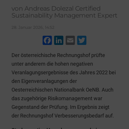
von Andreas Dolezal Certified
Sustainability Management Expert
28. Januar 2026, 14:52
F
Li
E
T
a
n
m
wi
Der österreichische Rechnungshof prüfte
c
k
ai
tt
unter anderem die hohen negativen
e
e
l
er
Veranlagungsergebnisse des Jahres 2022 bei
b
dI
den Eigenveranlagungen der
o
n
Oesterreichischen Nationalbank OeNB. Auch
o
das zugehörige Risikomanagement war
k
Gegenstand der Prüfung. Im Ergebnis zeigt
der Rechnungshof Verbesserungsbedarf auf.