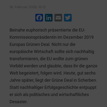
18. Februar 2026, 16:12
F
Li
E
T
a
n
m
wi
Beinahe euphorisch präsentierte die EU-
c
k
ai
tt
Kommissionspräsidentin im Dezember 2019
e
e
l
er
Europas Grünen Deal. Nicht nur die
b
dI
europäische Wirtschaft sollte sich nachhaltig
o
n
transformieren, die EU wollte zum grünen
o
Vorbild werden und glaubte, dass ihr die ganze
k
Welt begeistert, folgen wird. Heute, gut sechs
Jahre später, liegt der Grüne Deal in Scherben.
Statt nachhaltiger Erfolgsgeschichte entpuppt
er sich als politisches und wirtschaftliches
Desaster.