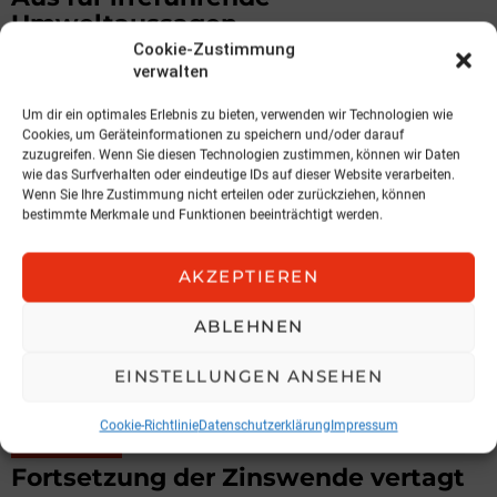
Umweltaussagen
Cookie-Zustimmung
von Andreas Dolezal, Certified Sustainability Management
verwalten
Expert
5. August 2026, 15:01
Um dir ein optimales Erlebnis zu bieten, verwenden wir Technologien wie
Cookies, um Geräteinformationen zu speichern und/oder darauf
zuzugreifen. Wenn Sie diesen Technologien zustimmen, können wir Daten
wie das Surfverhalten oder eindeutige IDs auf dieser Website verarbeiten.
Wenn Sie Ihre Zustimmung nicht erteilen oder zurückziehen, können
bestimmte Merkmale und Funktionen beeinträchtigt werden.
AKZEPTIEREN
ABLEHNEN
EINSTELLUNGEN ANSEHEN
Cookie-Richtlinie
Datenschutzerklärung
Impressum
KOMMENTAR
Fortsetzung der Zinswende vertagt