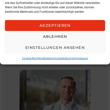
wie das Surfverhalten oder eindeutige IDs auf dieser Website verarbeiten.
Wenn Sie Ihre Zustimmung nicht erteilen oder zurückziehen, können
bestimmte Merkmale und Funktionen beeinträchtigt werden.
AKZEPTIEREN
ABLEHNEN
KOMMENTAR
EU-Rat will PEPP wiederbeleben
EINSTELLUNGEN ANSEHEN
von Andreas Dolezal
Cookie-Richtlinie
Datenschutzerklärung
Impressum
30. Juni 2026, 16:30