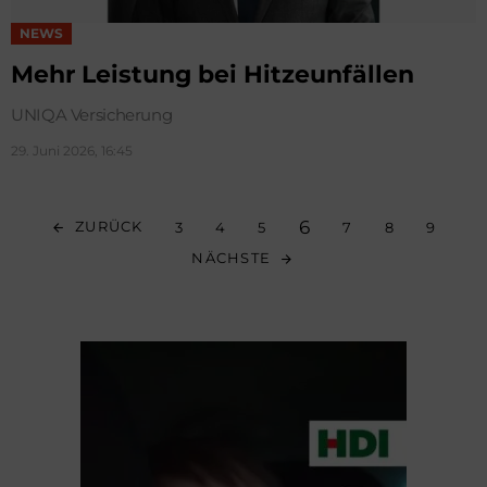
NEWS
Mehr Leistung bei Hitzeunfällen
UNIQA Versicherung
29. Juni 2026, 16:45
6
ZURÜCK
3
4
5
7
8
9
NÄCHSTE