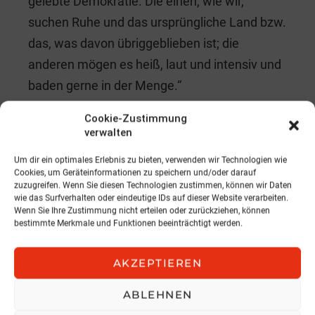
gelebte Demokratie. Die einen, wie wir,
suchen Ruhe und das ursprüngliche Land bzw.
das, was davon übriggeblieben ist; die
anderen mögen es heiß, laut und intensiv und
baden gerne in der Menge.“
Cookie-Zustimmung
„Ja, ja, in der Menge baden“, sagt Kurt
verwalten
nachdenklich, „und neue Leute kennen
Um dir ein optimales Erlebnis zu bieten, verwenden wir Technologien wie
lernen“, und plötzlich kommt wieder einer von
Cookies, um Geräteinformationen zu speichern und/oder darauf
seinen unerwarteten Gedankensprüngen: „Du
zuzugreifen. Wenn Sie diesen Technologien zustimmen, können wir Daten
wie das Surfverhalten oder eindeutige IDs auf dieser Website verarbeiten.
kennst doch den Film
Driven to Kill
mit Steven
Wenn Sie Ihre Zustimmung nicht erteilen oder zurückziehen, können
bestimmte Merkmale und Funktionen beeinträchtigt werden.
Seagal?“
„Ja, du hast mir vor einiger Zeit die DVD
AKZEPTIEREN
geborgt. Wieso?“
ABLEHNEN