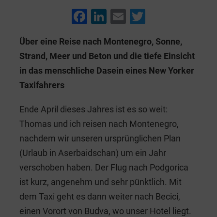
F
Li
E
T
a
n
m
wi
Über eine Reise nach Montenegro, Sonne,
c
k
ai
tt
Strand, Meer und Beton und die tiefe Einsicht
e
e
l
er
in das menschliche Dasein eines New Yorker
b
dI
Taxifahrers
o
n
o
Ende April dieses Jahres ist es so weit:
k
Thomas und ich reisen nach Montenegro,
nachdem wir unseren ursprünglichen Plan
(Urlaub in Aserbaidschan) um ein Jahr
verschoben haben. Der Flug nach Podgorica
ist kurz, angenehm und sehr pünktlich. Mit
dem Taxi geht es dann weiter nach Becici,
einen Vorort von Budva, wo unser Hotel liegt.