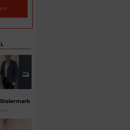
EL
 Steiermark
16:57