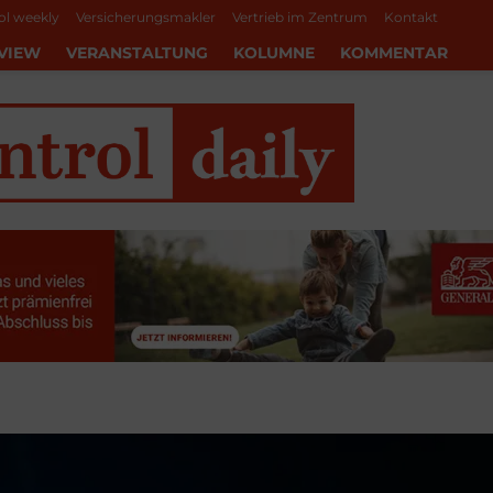
ol weekly
Versicherungsmakler
Vertrieb im Zentrum
Kontakt
VIEW
VERANSTALTUNG
KOLUMNE
KOMMENTAR