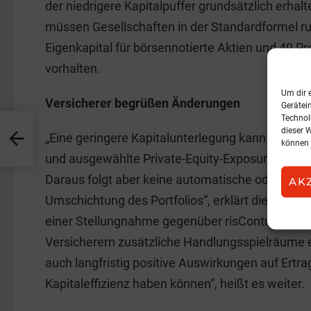
der niedrigere Kapitalpuffer grundsätzlich erhalte
müssen Gesellschaften in der Standardformel r
Eigenkapital für börsennotierte Aktien und 49 Pro
vorhalten.
Um dir 
Versicherer begrüßen Änderungen
Gerätei
Technol
dieser 
„Eine geringere Kapitalunterlegung kann langfri
können 
und ausgewählte Private-Equity-Exposures relati
Daraus folgt aber keine automatische oder gar ku
AK
Umschichtung des Portfolios“, erklärt die Vienna
einer Stellungnahme gegenüber risControl. Die
Versicherern zusätzliche Handlungsspielräume er
auch langfristig positive Auswirkungen auf Ert
Kapitaleffizienz haben können“, heißt es weiter.