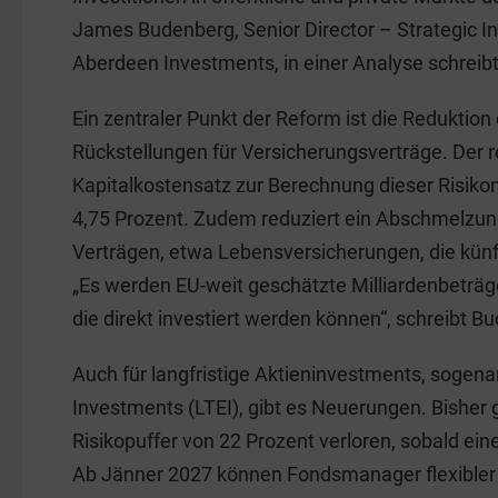
b
dI
James Budenberg, Senior Director – Strategic I
o
n
Aberdeen Investments, in einer Analyse schreibt
o
k
Ein zentraler Punkt der Reform ist die Reduktio
Rückstellungen für Versicherungsverträge. Der r
Kapitalkostensatz zur Berechnung dieser Risikom
4,75 Prozent. Zudem reduziert ein Abschmelzung
Verträgen, etwa Lebensversicherungen, die künft
„Es werden EU-weit geschätzte Milliardenbeträge 
die direkt investiert werden können“, schreibt B
Auch für langfristige Aktieninvestments, sogen
Investments (LTEI), gibt es Neuerungen. Bisher 
Risikopuffer von 22 Prozent verloren, sobald ein
Ab Jänner 2027 können Fondsmanager flexible