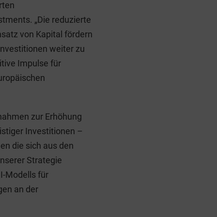
rten
tments. „Die reduzierte
satz von Kapital fördern
nvestitionen weiter zu
itive Impulse für
europäischen
ßnahmen zur Erhöhung
istiger Investitionen –
en die sich aus den
serer Strategie
I-Modells für
gen an der