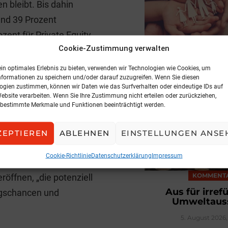
n bleibt. Bis dahin
und 39 Prozent
zent für Private Equity
MARKT
Cookie-Zustimmung verwalten
RISK-vario® Clas
ein optimales Erlebnis zu bieten, verwenden wir Technologien wie Cookies, um
Leistungen fü
nformationen zu speichern und/oder darauf zuzugreifen. Wenn Sie diesen
Budge
ogien zustimmen, können wir Daten wie das Surfverhalten oder eindeutige IDs auf
Website verarbeiten. Wenn Sie Ihre Zustimmung nicht erteilen oder zurückziehen,
5. August 2026,
stige Aktieninvestments
bestimmte Merkmale und Funktionen beeinträchtigt werden.
v attraktiver machen.
rzfristige
ZEPTIEREN
ABLEHNEN
EINSTELLUNGEN ANSE
 Insurance Group in
Cookie-Richtlinie
Datenschutzerklärung
Impressum
 Reform könne den
KOMMENT
öffnen, „die potenziell
Aus für irre
ragschancen und
Umweltaus
5. August 2026, 