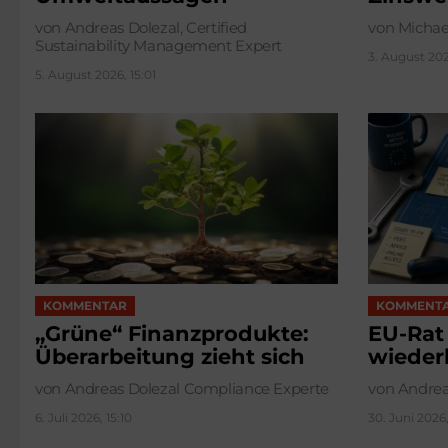
von Andreas Dolezal, Certified
von Michae
Sustainability Management Expert
3. August 2026
5. August 2026, 15:01
KOMMENTAR
KOMMENT
„Grüne“ Finanzprodukte:
EU-Rat
Überarbeitung zieht sich
wieder
von Andreas Dolezal Compliance Experte
von Andrea
6. Juli 2026, 15:10
30. Juni 2026,