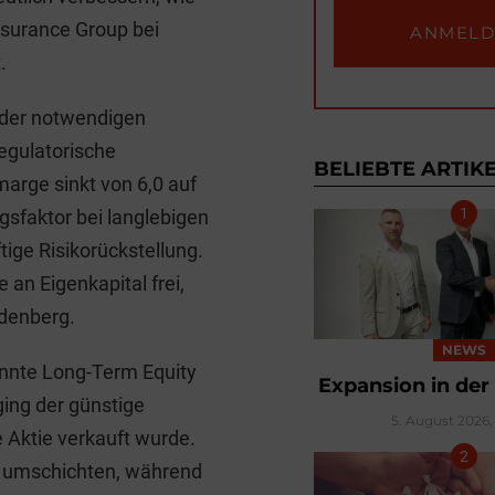
nsurance Group bei
.
n der notwendigen
egulatorische
BELIEBTE ARTIK
arge sinkt von 6,0 auf
sfaktor bei langlebigen
ige Risikorückstellung.
an Eigenkapital frei,
udenberg.
NEWS
annte Long-Term Equity
Expansion in der
ging der günstige
5. August 2026, 
e Aktie verkauft wurde.
r umschichten, während