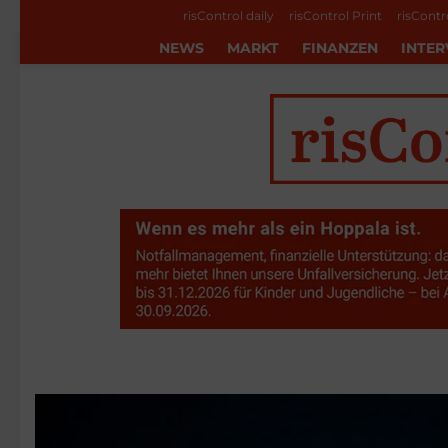
risControl daily
risControl Print
risContr
NEWS
MARKT
FINANZEN
INTER