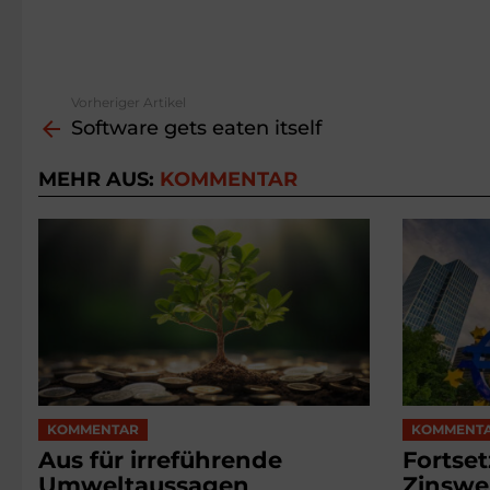
Vorheriger Artikel
See
Software gets eaten itself
more
MEHR AUS:
KOMMENTAR
KOMMENTAR
KOMMENT
Aus für irreführende
Fortse
Umweltaussagen
Zinswe