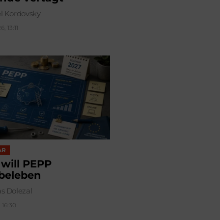
l Kordovsky
, 13:11
AR
 will PEPP
beleben
s Dolezal
 16:30