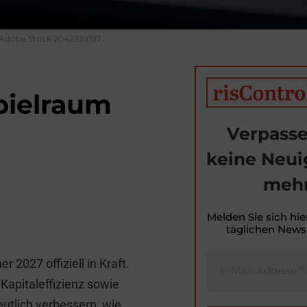
Adobe Stock 2042339197
Spielraum
Verpasse
keine Neui
mehr
Melden Sie sich hie
T
täglichen Newsl
i
 2027 offiziell in Kraft.
t
apitaleffizienz sowie
r
eutlich verbessern, wie