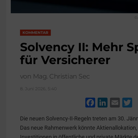
©
KOMMENTAR
Solvency II: Mehr 
für Versicherer
von Mag. Christian Sec
8. Juni 2026, 5:40
F
Li
E
a
n
m
w
Die neuen Solvency-II-Regeln treten am 30. Jänner
c
k
ai
t
Das neue Rahmenwerk könnte Aktienallokation, K
e
e
l
e
Investitionen in öffentliche und private Märkte d