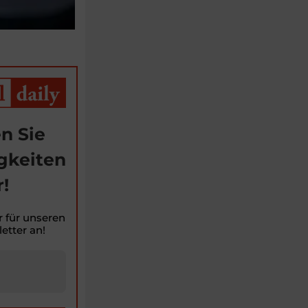
n Sie
gkeiten
!
r für unseren
etter an!