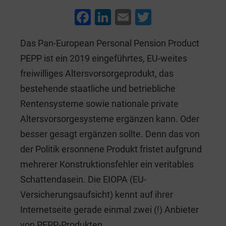
F
Li
E
T
a
n
m
wi
Das Pan-European Personal Pension Product
c
k
ai
tt
PEPP ist ein 2019 eingeführtes, EU-weites
e
e
l
er
freiwilliges Altersvorsorgeprodukt, das
b
dI
bestehende staatliche und betriebliche
o
n
Rentensysteme sowie nationale private
o
Altersvorsorgesysteme ergänzen kann. Oder
k
besser gesagt ergänzen sollte. Denn das von
der Politik ersonnene Produkt fristet aufgrund
mehrerer Konstruktionsfehler ein veritables
Schattendasein. Die EIOPA (EU-
Versicherungsaufsicht) kennt auf ihrer
Internetseite gerade einmal zwei (!) Anbieter
von PEPP-Produkten.