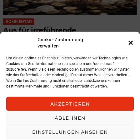
KOMMENTAR
Aus für irreführende
Umweltaussagen
Cookie-Zustimmung
verwalten
von Andreas Dolezal, Certified Sustainability Management
Expert
Um dir ein optimales Erlebnis zu bieten, verwenden wir Technologien wie
5. August 2026, 15:01
Cookies, um Geräteinformationen zu speichern und/oder darauf
zuzugreifen. Wenn Sie diesen Technologien zustimmen, können wir Daten
wie das Surfverhalten oder eindeutige IDs auf dieser Website verarbeiten.
Wenn Sie Ihre Zustimmung nicht erteilen oder zurückziehen, können
bestimmte Merkmale und Funktionen beeinträchtigt werden.
AKZEPTIEREN
ABLEHNEN
EINSTELLUNGEN ANSEHEN